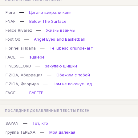
—
Fipro
Цигани викрали коня
—
FNAF
Below The Surface
—
Felice Rivarez
Жизнь взаймы
—
Foot Ox
Angel Eyes and Basketball
—
Florinel si Ioana
Te iubesc oriunde-ai fi
—
FACE
эшкере
—
FINESSELORD
закупаю шишки
—
FIZICA, Аберрация
Сбежим с тобой
—
FIZICA, Флорида
Нам не покинуть ад
—
FACE
БУРГЕР
ПОСЛЕДНИЕ ДОБАВЛЕННЫЕ ТЕКСТЫ ПЕСЕН
—
SAYAN
Тот, кто
—
группа ТЕРЁХА
Моя далёкая