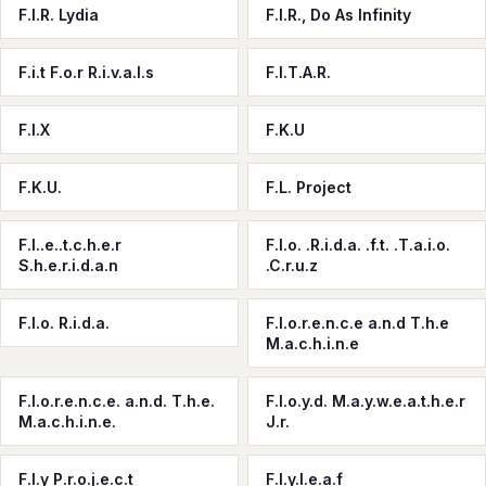
F.I.R. Lydia
F.I.R., Do As Infinity
F.i.t F.o.r R.i.v.a.l.s
F.I.T.A.R.
F.I.X
F.K.U
F.K.U.
F.L. Project
F.l..e..t.c.h.e.r
F.l.o. .R.i.d.a. .f.t. .T.a.i.o.
S.h.e.r.i.d.a.n
.C.r.u.z
F.l.o. R.i.d.a.
F.l.o.r.e.n.c.e a.n.d T.h.e
M.a.c.h.i.n.e
F.l.o.r.e.n.c.e. a.n.d. T.h.e.
F.l.o.y.d. M.a.y.w.e.a.t.h.e.r
M.a.c.h.i.n.e.
J.r.
F.l.y P.r.o.j.e.c.t
F.l.y.l.e.a.f