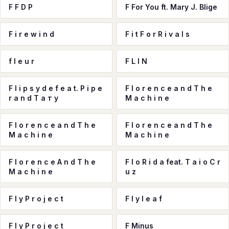
F F D P
F For You ft. Mary J. Blige
F i r e w i n d
F i t F o r R i v a l s
f l e u r
F L I N
F l i p s y d e f e a t. P i p e
F l o r e n c e a n d T h e
r a n d Т а т у
M a c h i n e
F l o r e n c e a n d T h e
F l o r e n c e a n d T h e
M a c h i n e
M a c h i n e
F l o r e n c e A n d T h e
F l o R i d a feat. T a i o C r
M a c h i n e
u z
F l y P r o j e c t
F l y l e a f
F l y P r o j e c t
F Minus