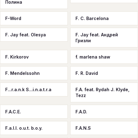
Полина
F-Word
F. C. Barcelona
F. Jay feat. Olesya
F. Jay feat. Андрей
Гризли
F. Kirkorov
f. marlena shaw
F. Mendelssohn
F. R. David
F...r.a.n.k S...i.n.a.t.r.a
F.A. feat. Rydah J. Klyde,
Tezz
F.A.C.E.
F.A.D.
F.a.l.l. o.u.t. b.o.y.
F.A.N.S