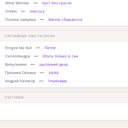
—
Wine Wonder
Куст без грусти
—
chekki
mercury
—
Полина Зайцева
Мечты сбываются
СЛУЧАЙНЫЕ ТЕКСТЫ ПЕСЕН
—
Forgive Me Not
Петля
—
Сколопендра
Ебусь только в сне
—
Випускники
школьний двор
—
Причина Океана
АААА
—
Андрей Катиков
Улыбками
СЧЁТЧИКИ