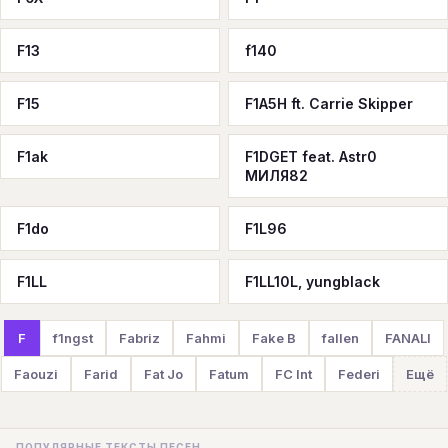
F13
f140
F15
F1A5H ft. Carrie Skipper
F1ak
F1DGET feat. Astr0
МИЛЯ82
F1do
F1L96
F1LL
F1LL10L, yungblack
F
f1ngst
Fabriz
Fahmi
Fake B
fallen
FANALI
Faouzi
Farid
Fat Jo
Fatum
FC Int
Federi
Ещё
ПОПУЛЯРНЫЕ ТЕКСТЫ ПЕСЕН