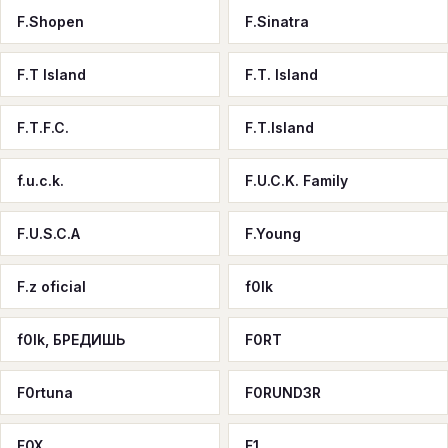
F.Shopen
F.Sinatra
F.T Island
F.T. Island
F.T.F.C.
F.T.Island
f.u.c.k.
F.U.C.K. Family
F.U.S.C.A
F.Young
F.z oficial
f0lk
f0lk, БРЕДИШЬ
F0RT
F0rtuna
F0RUND3R
F0X
F1