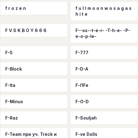
f r o z e n
f u l l m o o n w o s a g a s
h i t e
F V S K B O Y 6 6 6
F--os--t-e-r- -T-h-e- -P-
e-o-p-le-
F-5
F-777
F-Block
F-D-A
F-Ita
F-l1Fe
F-Minus
F-O-D
F-Raz
F-Souljah
F-Team при уч. Treck и
F-ve Dolls