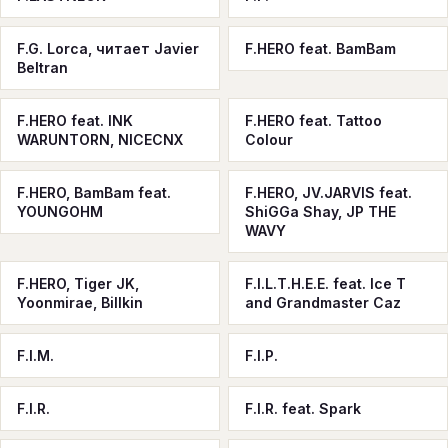
F.G. Lorca, читает Javier
F.HERO feat. BamBam
Beltran
F.HERO feat. INK
F.HERO feat. Tattoo
WARUNTORN, NICECNX
Colour
F.HERO, BamBam feat.
F.HERO, JV.JARVIS feat.
YOUNGOHM
ShiGGa Shay, JP THE
WAVY
F.HERO, Tiger JK,
F.I.L.T.H.E.E. feat. Ice T
Yoonmirae, Billkin
and Grandmaster Caz
F.I.M.
F.I.P.
F.I.R.
F.I.R. feat. Spark