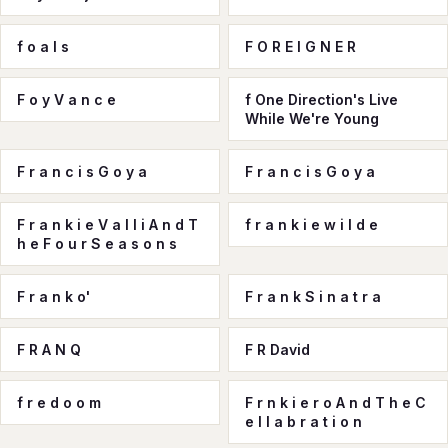
f o a l s
F O R E I G N E R
F o y V a n c e
f One Direction's Live
While We're Young
F r a n c i s G o y a
F r a n c i s G o y a
F r a n k i e V a l l i A n d T
f r a n k i e w i l d e
h e F o u r S e a s o n s
F r a n k o'
F r a n k S i n a t r a
F R A N Q
F R David
f r e d o o m
F r n k i e r o A n d T h e C
e l l a b r a t i o n