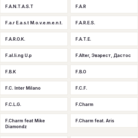
F.A.N.T.A.S.T
F.A.R
F.a.r E.a.s.t M.o.v.e.m.e.n.t.
F.A.R.E.S.
F.A.R.O.K.
F.A.T.E.
F.al.li.ng U.p
F.Alter, Эвэрест, Дастос
F.B.K
F.B.O
F.C. Inter Milano
F.C.F.
F.C.L.G.
F.Charm
F.Charm feat Mike
F.Charm feat. Aris
Diamondz