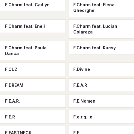
F.Charm feat. Caitlyn
F.Charm feat. Elena
Gheorghe
F.Charm feat. Eneli
F.Charm feat. Lucian
Colareza
F.Charm feat. Paula
F.Charm feat. Rucsy
Danca
F.CUZ
F.Divine
F.DREAM
F.E.A.R
F.E.A.R.
F.E.Nomen
F.E.R
F.e.r.g.i.e.
F.EASTNECK
F.F.