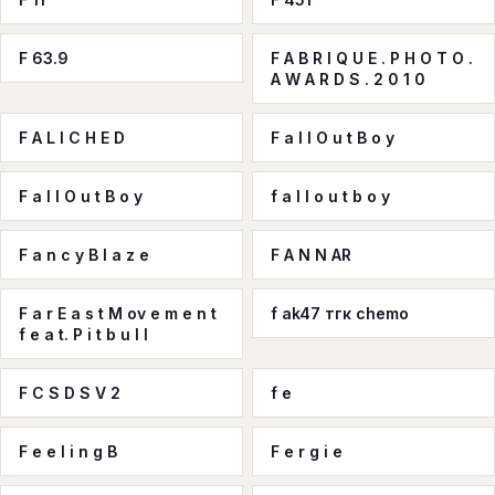
F 63.9
F A B R I Q U E . P H O T O .
A W A R D S . 2 0 1 0
F A L I C H E D
F a l l O u t B o y
F a l l O u t B o y
f a l l o u t b o y
F a n c y B l a z e
F A N N AR
F a r E a s t M ov e m e n t
f ak47 тгк chemo
f e a t. P i t b u l l
F C S D S V 2
f e
F e e l i n g B
F e r g i e