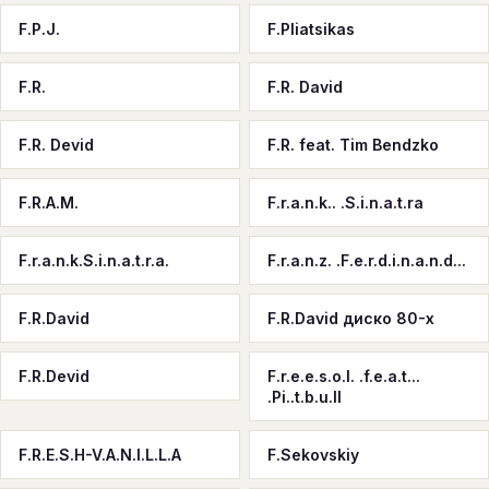
F.P.J.
F.Pliatsikas
F.R.
F.R. David
F.R. Devid
F.R. feat. Tim Bendzko
F.R.A.M.
F.r.a.n.k.. .S.i.n.a.t.ra
F.r.a.n.k.S.i.n.a.t.r.a.
F.r.a.n.z. .F.e.r.d.i.n.a.n.d...
F.R.David
F.R.David диско 80-х
F.R.Devid
F.r.e.e.s.o.l. .f.e.a.t...
.Pi..t.b.u.ll
F.R.E.S.H-V.A.N.I.L.L.A
F.Sekovskiy