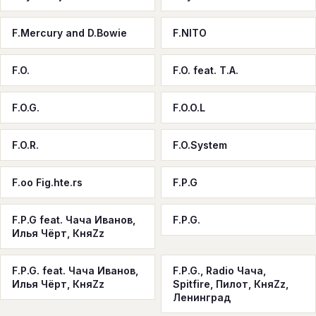
F.Mercury and D.Bowie
F.NITO
F.O.
F.O. feat. T.A.
F.O.G.
F.O.O.L
F.O.R.
F.O.System
F.oo Fig.hte.rs
F.P.G
F.P.G feat. Чача Иванов,
F.P.G.
Илья Чёрт, КняZz
F.P.G. feat. Чача Иванов,
F.P.G., Radio Чача,
Илья Чёрт, КняZz
Spitfire, Пилот, КняZz,
Ленинград