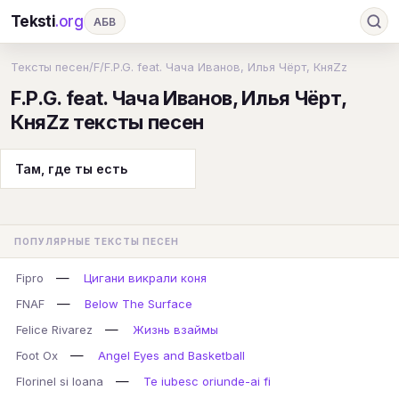
Teksti
.org
АБВ
Ru
А
Б
В
Г
Д
Е
Ж
З
Тексты песен
/
F
/
F.P.G. feat. Чача Иванов, Илья Чёрт, КняZz
F.P.G. feat. Чача Иванов, Илья Чёрт,
И
К
Л
М
Н
О
П
Р
С
КняZz тексты песен
Т
У
Ф
Х
Ц
Ч
Ш
Э
Ю
Я
En
A
B
C
D
E
F
G
Там, где ты есть
H
I
J
K
L
M
N
O
P
Q
R
S
T
U
V
W
X
Y
ПОПУЛЯРНЫЕ ТЕКСТЫ ПЕСЕН
Z
#
—
Fipro
Цигани викрали коня
—
FNAF
Below The Surface
—
Felice Rivarez
Жизнь взаймы
—
Foot Ox
Angel Eyes and Basketball
—
Florinel si Ioana
Te iubesc oriunde-ai fi