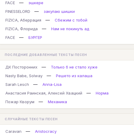
—
FACE
эшкере
—
FINESSELORD
закупаю шишки
—
FIZICA, Аберрация
Сбежим с тобой
—
FIZICA, Флорида
Нам не покинуть ад
—
FACE
БУРГЕР
ПОСЛЕДНИЕ ДОБАВЛЕННЫЕ ТЕКСТЫ ПЕСЕН
—
ДК Посторонних
Только б не стало хуже
—
Nasty Babe, Solway
Решето из калаша
—
Sarah Lesch
Anna-Lisa
—
Анастасия Раинская, Алексей Хвацкий
Норма
—
Пожар Кворум
Механика
СЛУЧАЙНЫЕ ТЕКСТЫ ПЕСЕН
—
Caravan
Aristocracy