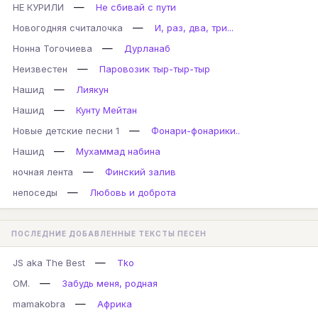
—
НЕ КУРИЛИ
Не сбивай с пути
—
Новогодняя считалочка
И, раз, два, три...
—
Нонна Тогочиева
Дурланаб
—
Неизвестен
Паровозик тыр-тыр-тыр
—
Нашид
Лиякун
—
Нашид
Кунту Мейтан
—
Новые детские песни 1
Фонари-фонарики..
—
Нашид
Мухаммад набина
—
ночная лента
Финский залив
—
непоседы
Любовь и доброта
ПОСЛЕДНИЕ ДОБАВЛЕННЫЕ ТЕКСТЫ ПЕСЕН
—
JS aka The Best
Tko
—
ОМ.
Забудь меня, родная
—
mamakobra
Африка