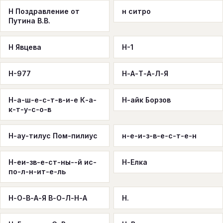
Н Поздравление от
н ситро
Путина В.В.
Н Явцева
Н-1
Н-977
Н-А-Т-А-Л-Я
Н-а-ш-е-с-т-в-и-е К-а-
Н-айк Борзов
к-т-у-с-о-в
Н-ау-тилус Пом-пилиус
н-е-и-з-в-е-с-т-е-н
Н-еи-зв-е-ст-ны--й ис-
Н-Елка
по-л-н-ит-е-ль
Н-О-В-А-Я В-О-Л-Н-А
Н.