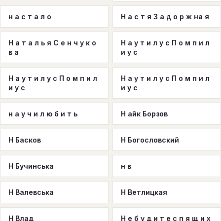
н а с т а л о
Н а с т я З а д о р ж на я
Н а т а л ь я С е н ч у к о
Н а у т и л у с П о м п и л
в а
и у с
Н а у т и л у с П о м п и л
Н а у т и л у с П о м п и л
и у с
и у с
н а у ч и л ю б и т ь
Н айк Борзов
Н Басков
Н Богословский
Н Бучинська
н в
Н Валевська
Н Ветлицкая
Н Влад
Н е б у д и т е с п я щ и х