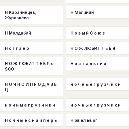
Н Карачинцев,
Н Малинин
Журавлёва-
Н Молдабай
Н о в ы й С о ю з
Н о г г а н о
Н О Ж ЛЮБИТ Т Е Б Я
Н О Ж ЛЮБИТ Т Е Б Я x
Н о с т а л ь г и я
SCO
Н О Ч Н О Й П Р О Д А В Е
н о ч н ы е г р у з ч и к и
Ц
н о ч н ы е г р у з ч и к и
н о ч н ы е г р у з ч и к и
Н о ч н ы е с н а й п е р ы
Н ов ел ьв ог