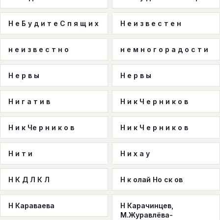
Н е Б у д и т е С п я щ и х
Н е и з в е с т е н
н е и з в е с т н о
н е м н о г о р а д о с т и
Н е р в ы
Н е р в ы
Н и г а т и в
Н и к Ч е р н и к о в
Н и к Че р н и к о в
Н и к Ч е р н и к о в
Н и т и
Н и х а у
Н К Д Л К Л
Н к олай Но ск ов
Н Караваева
Н Карачинцев,
М.Журавлёва-