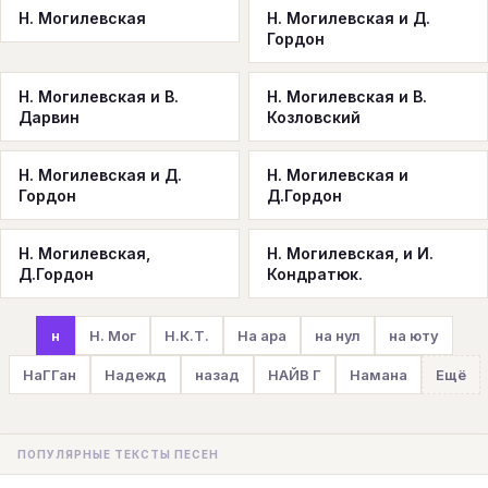
Н. Могилевская
Н. Могилевская и Д.
Гордон
Н. Могилевская и В.
Н. Могилевская и В.
Дарвин
Козловский
Н. Могилевская и Д.
Н. Могилевская и
Гордон
Д.Гордон
Н. Могилевская,
Н. Могилевская, и И.
Д.Гордон
Кондратюк.
н
Н. Мог
Н.К.Т.
На ара
на нул
на юту
НаГГан
Надежд
назад
НАЙВ Г
Намана
Ещё
ПОПУЛЯРНЫЕ ТЕКСТЫ ПЕСЕН