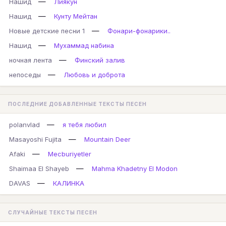
—
Нашид
Лиякун
—
Нашид
Кунту Мейтан
—
Новые детские песни 1
Фонари-фонарики..
—
Нашид
Мухаммад набина
—
ночная лента
Финский залив
—
непоседы
Любовь и доброта
ПОСЛЕДНИЕ ДОБАВЛЕННЫЕ ТЕКСТЫ ПЕСЕН
—
polanvlad
я тебя любил
—
Masayoshi Fujita
Mountain Deer
—
Afaki
Mecburiyetler
—
Shaimaa El Shayeb
Mahma Khadetny El Modon
—
DAVAS
КАЛИНКА
СЛУЧАЙНЫЕ ТЕКСТЫ ПЕСЕН