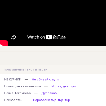
ПОПУЛЯРНЫЕ ТЕКСТЫ ПЕСЕН
—
НЕ КУРИЛИ
Не сбивай с пути
—
Новогодняя считалочка
И, раз, два, три...
—
Нонна Тогочиева
Дурланаб
—
Неизвестен
Паровозик тыр-тыр-тыр