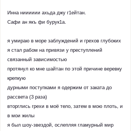
Инна нииииии ахьда джу г1ейтан.
Сафи ан якъ фи бурук1а.
я умираю в море заблуждений и грехов глубоких
я стал рабом на привязи у преступлений
связанный зависимостью
протянул ко мне шайтан по этой причине веревку
крепкую
дурными поступками я одержим от заката до
рассвета (3 раза)
вторглись грехи в моё тело, затем в мою плоть, и
в мои жилы
я был шоу-звездой, ослепляя гламурный мир