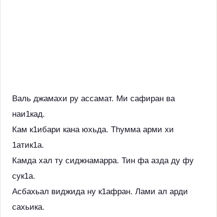
Валь джамахи ру ассамат. Ми сафиран ва
наи1кад.
Кам к1ибари кана юхьда. Thумма арми хи
1атик1а.
Камда хал ту сиджнамарра. Тин фа азда ду фу
сук1а.
Асбахьал виджида ну к1афран. Лами ал арди
сахьика.