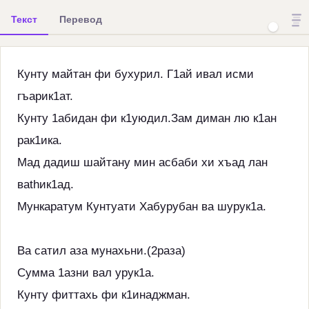
Текст
Перевод
Кунту майтан фи бухурил. Г1ай ивал исми
гъарик1ат.
Кунту 1абидан фи к1уюдил.Зам диман лю к1ан
рак1ика.
Мад дадиш шайтану мин асбаби хи хъад лан
ваthик1ад.
Мункаратум Кунтуати Хабурубан ва шурук1а.
Ва сатил аза мунахьни.(2раза)
Сумма 1азни вал урук1а.
Кунту фиттахь фи к1инаджман.