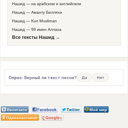
Нашид
—
на арабском и английском
Нашид
—
Аманту Билляхи
Нашид
—
Kun Musliman
Нашид
—
99 имен Аллаха
Все тексты Нашид →
Опрос:
Верный ли текст песни?
Да
Нет
Вконтакте
Facebook
Twitter
Мой мир
Одноклассники
Google+