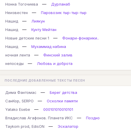
—
Нонна Тогочиева
Дурланаб
—
Неизвестен
Паровозик тыр-тыр-тыр
—
Нашид
Лиякун
—
Нашид
Кунту Мейтан
—
Новые детские песни 1
Фонари-фонарики..
—
Нашид
Мухаммад набина
—
ночная лента
Финский залив
—
непоседы
Любовь и доброта
ПОСЛЕДНИЕ ДОБАВЛЕННЫЕ ТЕКСТЫ ПЕСЕН
—
Дима Фантомас
Берег детства
—
СанКор, SERPO
Осколки памяти
—
Yatako Esebe
000101010010101
—
Владислав Агафонов. Планета ИКС
Поздно
—
Taykom prod, EdisON
Эскалатор