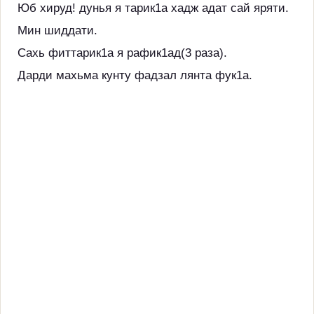
Юб хируд! дунья я тарик1а хадж адат сай яряти.
Мин шиддати.
Сахь фиттарик1а я рафик1ад(3 раза).
Дарди махьма кунту фадзал лянта фук1а.