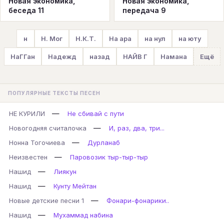
Новая экономика,
Новая экономика,
беседа 11
передача 9
н
Н. Мог
Н.К.Т.
На ара
на нул
на юту
НаГГан
Надежд
назад
НАЙВ Г
Намана
Ещё
ПОПУЛЯРНЫЕ ТЕКСТЫ ПЕСЕН
—
НЕ КУРИЛИ
Не сбивай с пути
—
Новогодняя считалочка
И, раз, два, три...
—
Нонна Тогочиева
Дурланаб
—
Неизвестен
Паровозик тыр-тыр-тыр
—
Нашид
Лиякун
—
Нашид
Кунту Мейтан
—
Новые детские песни 1
Фонари-фонарики..
—
Нашид
Мухаммад набина