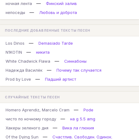
—
ночная лента
Финский залив
—
непоседы
Любовь и доброта
ПОСЛЕДНИЕ ДОБАВЛЕННЫЕ ТЕКСТЫ ПЕСЕН
—
Los Dinos
Demasiado Tarde
—
N1KOTIN
никита
—
White Chadwick Flawa
Синнабоны
—
Надежда Василёк
Почему так случается
—
Prod by Love
Падший артист
СЛУЧАЙНЫЕ ТЕКСТЫ ПЕСЕН
—
Homero Aprendiz, Marcelo Cram
Pode
—
чисто по ночному городу
на g 5.5 amg
—
Хакеры зеленого дня
Вика ла глюкия
—
Of the Dying Sun
Счастлив. Свободен. Одинок.