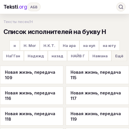
Teksti
.org
АБВ
Ru
А
Б
В
Г
Д
Е
Ж
З
Тексты песен
/
Н
Список исполнителей на букву Н
И
К
Л
М
Н
О
П
Р
С
Т
У
Ф
Х
Ц
Ч
Ш
Э
Ю
н
Н. Мог
Н.К.Т.
На ара
на нул
на юту
Я
En
A
B
C
D
E
F
G
НаГГан
Надежд
назад
НАЙВ Г
Намана
Ещё
H
I
J
K
L
M
N
O
P
Новая жизнь, передача
Новая жизнь, передача
Q
R
S
T
U
V
W
X
Y
109
115
Z
#
Новая жизнь, передача
Новая жизнь, передача
116
117
Новая жизнь, передача
Новая жизнь, передача
118
119