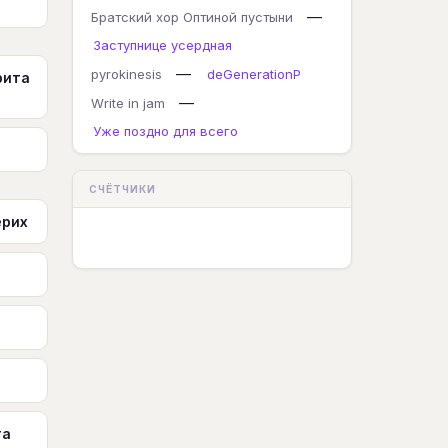
—
Братский хор Оптиной пустыни
Заступнице усердная
—
pyrokinesis
deGenerationP
рита
—
Write in jam
Уже поздно для всего
СЧЁТЧИКИ
ерих
та