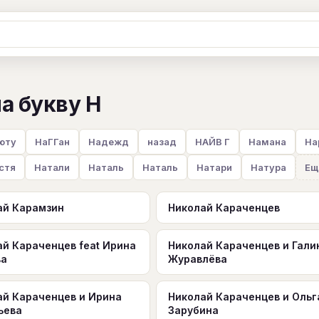
Ж
З
И
К
Л
М
Н
О
П
а букву Н
B
C
D
E
F
G
H
I
J
Y
Z
#
юту
НаГГан
Надежд
назад
НАЙВ Г
Намана
На
стя
Натали
Наталь
Наталь
Натари
Натура
Ещ
ай Карамзин
Николай Караченцев
ай Караченцев feat Ирина
Николай Караченцев и Гали
ва
Журавлёва
ай Караченцев и Ирина
Николай Караченцев и Ольг
ьева
Зарубина