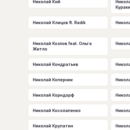
Николай Кий
Никол
Курак
Николай Клицов ft. Radik
Никол
Николай Козлов feat. Ольга
Никол
Житло
Николай Кондратьев
Никол
Николай Коперник
Никол
Николай Корндорф
Никол
Николай Косолапенко
Никол
Николай Крупатин
Никол