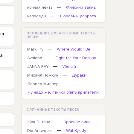
—
ночная лента
Финский залив
—
непоседы
Любовь и доброта
на
ПОСЛЕДНИЕ ДОБАВЛЕННЫЕ ТЕКСТЫ
ПЕСЕН
—
Mark Fry
Where Would I Be
на
—
Avalona
Fight for Your Destiny
—
JANNA RAY
Убегай
—
Михаил Ножкин
Дураки
—
Лариса Миллер
Ну надо же, птички опять прилетели
СЛУЧАЙНЫЕ ТЕКСТЫ ПЕСЕН
—
Жак Энтони
Красное вино
—
Die Antwoord
Wat Kyk Jy