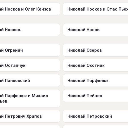
й Носков и Олег Кензов
Николай Носков и Стас Пье
й Носков.
Николай Носов
ай Огренич
Николай Озеров
ай Остапчук
Николай Охотник
ай Панковский
Николай Парфенюк
ай Парфенюк и Михаил
Николай Пейчев
рьев
ай Петрович Храпов
Николай Петровский