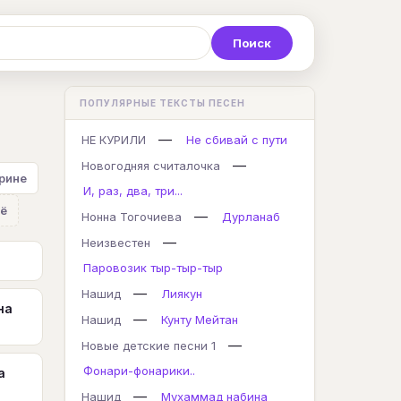
Р
С
Т
У
Ф
Х
Ц
ПОПУЛЯРНЫЕ ТЕКСТЫ ПЕСЕН
K
L
M
N
O
P
Q
—
НЕ КУРИЛИ
Не сбивай с пути
—
Новогодняя считалочка
рине
И, раз, два, три...
ё
—
Нонна Тогочиева
Дурланаб
—
Неизвестен
Паровозик тыр-тыр-тыр
—
Нашид
Лиякун
на
—
Нашид
Кунту Мейтан
—
Новые детские песни 1
Фонари-фонарики..
а
—
Нашид
Мухаммад набина