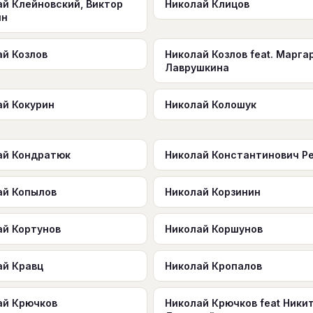
ай Клейновский, Виктор
Николай Клицов
ин
ай Козлов
Николай Козлов feat. Марга
Лаврушкина
ай Кокурин
Николай Колошук
ай Кондратюк
Николай Константинович Р
ай Копылов
Николай Корзинин
ай Кортунов
Николай Коршунов
ай Кравц
Николай Кропалов
ай Крючков
Николай Крючков feat Ники