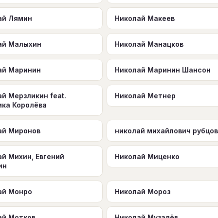
ай Лямин
Николай Макеев
ай Малыхин
Николай Манацков
ай Маринин
Николай Маринин Шансон
й Мерзликин feat.
Николай Метнер
ика Королёва
ай Миронов
николай михайлович рубцов
й Михин, Евгений
Николай Миценко
ин
ай Монро
Николай Мороз
ай Мотков
Николай Музалёв