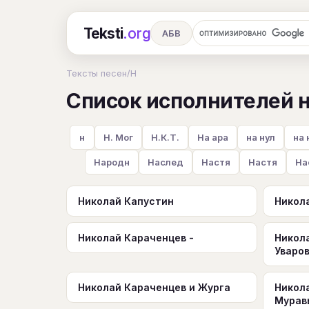
Teksti
.org
АБВ
Ru
А
Б
В
Г
Д
Е
Тексты песен
/
Н
Список исполнителей н
Ч
Ш
Э
Ю
Я
En
A
R
S
T
U
V
W
X
н
Н. Мог
Н.К.Т.
На ара
на нул
на 
Народн
Наслед
Настя
Настя
На
Николай Капустин
Никол
Николай Караченцев -
Никол
Уваро
Николай Караченцев и Журга
Никол
Мурав