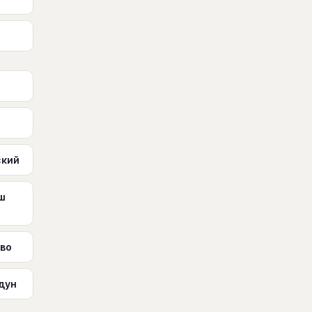
ский
ш
ово
дун