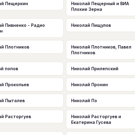
ай Пещеркин
Николай Пещерный и ВИА
Плохие Зерна
ай Пивненко - Радио
Николай Пищулов
н
ай Плотников
Николай Плотников, Павел
Плотников
ай попов
Николай Прилепский
ай Прокопьев
Николай Пронин
ай Пыталев
Николай Пэ
ай Расторгуев
Николай Расторгуев и
Екатерина Гусева