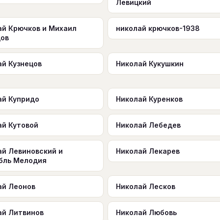
Левицкий
ай Крючков и Михаил
николай крючков-1938
цов
ай Кузнецов
Николай Кукушкин
ай Купридо
Николай Куренков
ай Кутовой
Николай Лебедев
ай Левиновский и
Николай Лекарев
бль Мелодия
ай Леонов
Николай Лесков
ай Литвинов
Николай Любовь