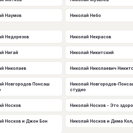
ай Наумов
Николай Небо
ай Недорезов
Николай Некрасов
ай Нигай
Николай Никитский
ай Николаев
Николай Николаевич Никит
ай Новгородов Понсаш
Николай Новгородов-Понса
о
студио
ай Носков
Николай Носков - Это здор
ай Носков и Джон Бон
Николай Носков и Дима Кол
и