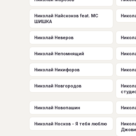
Николай Найскоков feat. МС
Никол
ШИШКА
Николай Неверов
Никол
Николай Непомнящий
Никол
Николай Никифоров
Никол
Николай Новгородов
Никол
студи
Николай Новопашин
Никол
Николай Носков - Я тебя люблю
Никол
Джов