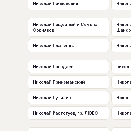
Николай Печковский
Никол
Николай Пещерный и Семена
Никол
Сорняков
Шансо
Николай Платонов
Никол
Николай Погодаев
никол
Николай Принеманский
Никол
Николай Путилин
Никол
Николай Растогуев, гр. ЛЮБЭ
Никол