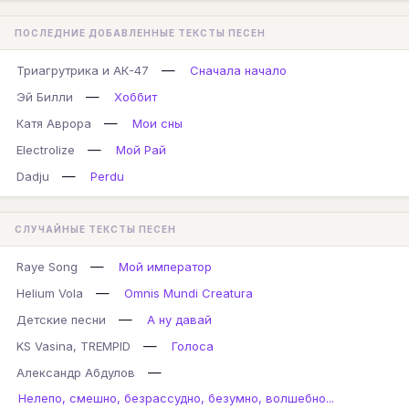
ПОСЛЕДНИЕ ДОБАВЛЕННЫЕ ТЕКСТЫ ПЕСЕН
—
Триагрутрика и АК-47
Сначала начало
—
Эй Билли
Хоббит
—
Катя Аврора
Мои сны
—
Electrolize
Мой Рай
—
Dadju
Perdu
СЛУЧАЙНЫЕ ТЕКСТЫ ПЕСЕН
—
Raye Song
Мой император
—
Helium Vola
Omnis Mundi Creatura
—
Детские песни
А ну давай
—
KS Vasina, TREMPID
Голоса
—
Александр Абдулов
Нелепо, смешно, безрассудно, безумно, волшебно...