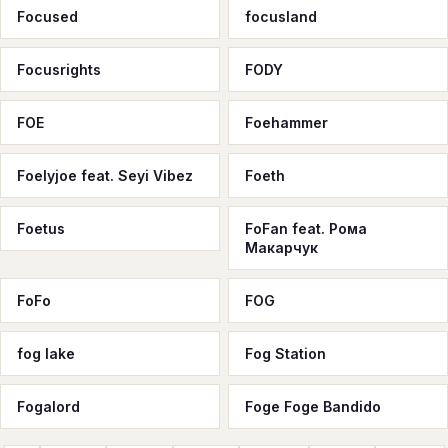
Focused
focusland
Focusrights
FODY
FOE
Foehammer
Foelyjoe feat. Seyi Vibez
Foeth
Foetus
FoFan feat. Рома
Макарчук
FoFo
FOG
fog lake
Fog Station
Fogalord
Foge Foge Bandido