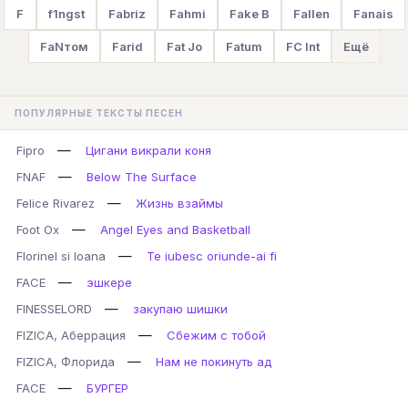
F
f1ngst
Fabriz
Fahmi
Fake B
Fallen
Fanais
FaNтом
Farid
Fat Jo
Fatum
FC Int
Ещё
ПОПУЛЯРНЫЕ ТЕКСТЫ ПЕСЕН
—
Fipro
Цигани викрали коня
—
FNAF
Below The Surface
—
Felice Rivarez
Жизнь взаймы
—
Foot Ox
Angel Eyes and Basketball
—
Florinel si Ioana
Te iubesc oriunde-ai fi
—
FACE
эшкере
—
FINESSELORD
закупаю шишки
—
FIZICA, Аберрация
Сбежим с тобой
—
FIZICA, Флорида
Нам не покинуть ад
—
FACE
БУРГЕР