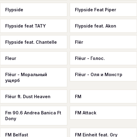
Flypside
Flypside Feat Piper
Flypside feat TATY
Flypside feat. Akon
Flypside feat. Chantelle
Flёr
Flеur
Flёur - Голос.
Flёur - Моральный
Flёur - Оля и Монстр
ущерб
Flёur ft. Dust Heaven
FM
Fm 90.6 Andrea Banica Ft
FM Attack
Dony
FM Belfast
FM Einheit feat. Gry