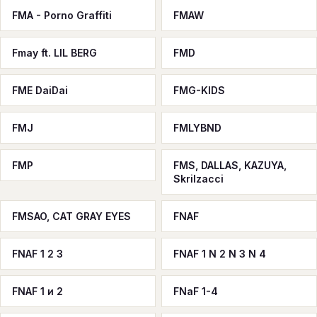
FMA - Porno Graffiti
FMAW
Fmay ft. LIL BERG
FMD
FME DaiDai
FMG-KIDS
FMJ
FMLYBND
FMP
FMS, DALLAS, KAZUYA,
Skrilzacci
FMSAO, CAT GRAY EYES
FNAF
FNAF 1 2 3
FNAF 1 N 2 N 3 N 4
FNAF 1 и 2
FNaF 1-4