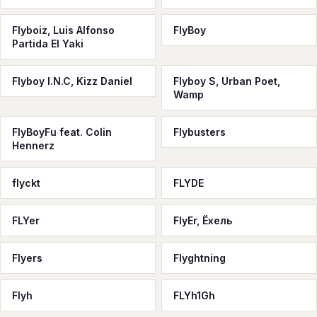
Flyboiz, Luis Alfonso
FlyBoy
Partida El Yaki
Flyboy I.N.C, Kizz Daniel
Flyboy S, Urban Poet,
Wamp
FlyBoyFu feat. Colin
Flybusters
Hennerz
flyckt
FLYDE
FLYer
FlyEr, Ёхель
Flyers
Flyghtning
Flyh
FLYh1Gh