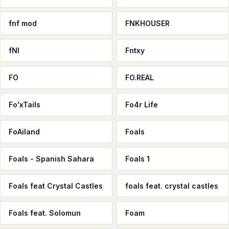
fnf mod
FNKHOUSER
fNl
Fntxy
FO
FO.REAL
Fo'xTails
Fo4r Life
FoAiland
Foals
Foals - Spanish Sahara
Foals 1
Foals feat Crystal Castles
foals feat. crystal castles
Foals feat. Solomun
Foam