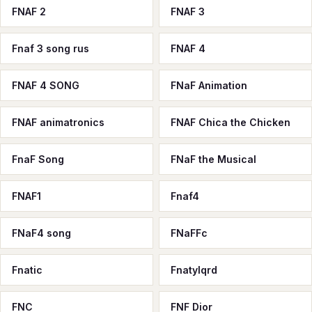
FNAF 2
FNAF 3
Fnaf 3 song rus
FNAF 4
FNAF 4 SONG
FNaF Animation
FNAF animatronics
FNAF Chica the Chicken
FnaF Song
FNaF the Musical
FNAF1
Fnaf4
FNaF4 song
FNaFFc
Fnatic
Fnatylqrd
FNC
FNF Dior