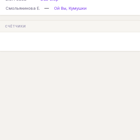
—
Смольянинова Е.
Ой Вы, Кумушки
СЧЁТЧИКИ