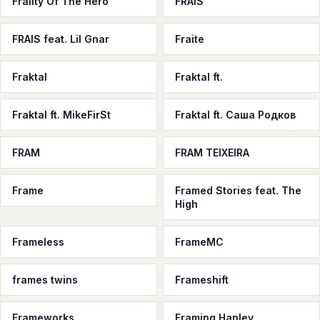
Frailty Of The Hero
FRAIS
FRAIS feat. Lil Gnar
Fraite
Fraktal
Fraktal ft.
Fraktal ft. MikeFirSt
Fraktal ft. Саша Родков
FRAM
FRAM TEIXEIRA
Frame
Framed Stories feat. The
High
Frameless
FrameMC
frames twins
Frameshift
Frameworks
Framing Hanley