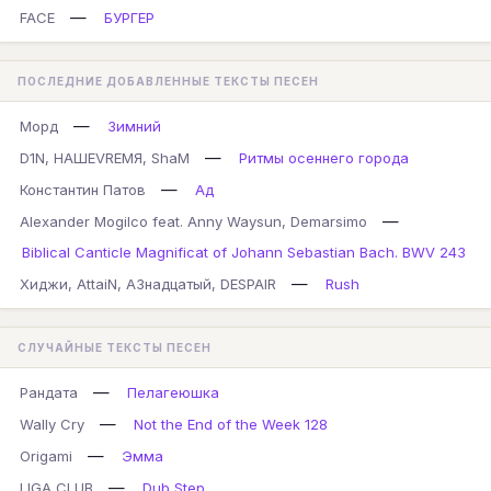
—
FACE
БУРГЕР
ПОСЛЕДНИЕ ДОБАВЛЕННЫЕ ТЕКСТЫ ПЕСЕН
—
Морд
Зимний
—
D1N, НАШЕVREMЯ, ShaM
Ритмы осеннего города
—
Константин Патов
Ад
—
Alexander Mogilco feat. Anny Waysun, Demarsimo
Biblical Canticle Magnificat of Johann Sebastian Bach. BWV 243
—
Хиджи, AttaiN, А3надцатый, DESPAIR
Rush
СЛУЧАЙНЫЕ ТЕКСТЫ ПЕСЕН
—
Рандата
Пелагеюшка
—
Wally Cry
Not the End of the Week 128
—
Origami
Эмма
—
LIGA CLUB
Dub Step