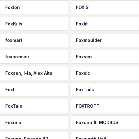
Foxion
FOXIS
FoxKills
Foxlit
foxmari
Foxmoulder
foxpremier
Foxsen
Foxsen, I-la, Alex Alta
Foxsic
Foxt
FoxTails
FoxTale
FOXTROTT
Foxuna
Foxuna ft. MCDRUS
Foxuna, Episode 67
Foxworth Hall