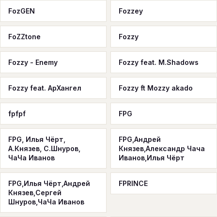
FozGEN
Fozzey
FoZZtone
Fozzy
Fozzy - Enemy
Fozzy feat. M.Shadows
Fozzy feat. АрХангел
Fozzy ft Mozzy akado
fpfpf
FPG
FPG, Илья Чёрт,
FPG,Андрей
А.Князев, С.Шнуров,
Князев,Александр Чача
ЧаЧа Иванов
Иванов,Илья Чёрт
FPG,Илья Чёрт,Андрей
FPRINCE
Князев,Сергей
Шнуров,ЧаЧа Иванов