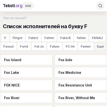
Teksti
.org
АБВ
Ru
А
Б
В
Г
Д
Е
Ж
З
Тексты песен
/
F
Список исполнителей на букву F
И
К
Л
М
Н
О
П
Р
С
Т
У
Ф
Х
Ц
Ч
Ш
Э
Ю
F
f1ngst
Fabriz
Fahmi
Fake B
fallen
FANALI
Я
En
A
B
C
D
E
F
G
Faouzi
Farid
Fat Jo
Fatum
FC Int
Federi
Ещё
H
I
J
K
L
M
N
O
P
Fox Island
Fox kids
Q
R
S
T
U
V
W
X
Y
Fox Lake
Fox Medicine
Z
#
FOX NICE
Fox Resistance Unit
Fox River
Fox River, Without Me