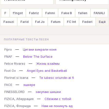
F
f1ngst
Fabriz
Fahmi
Fake B
fallen
FANALI
Faouzi
Farid
Fat Jo
Fatum
FC Int
Federi
Ещё
ПОПУЛЯРНЫЕ ТЕКСТЫ ПЕСЕН
—
Fipro
Цигани викрали коня
—
FNAF
Below The Surface
—
Felice Rivarez
Жизнь взаймы
—
Foot Ox
Angel Eyes and Basketball
—
Florinel si Ioana
Te iubesc oriunde-ai fi
—
FACE
эшкере
—
FINESSELORD
закупаю шишки
—
FIZICA, Аберрация
Сбежим с тобой
—
FIZICA, Флорида
Нам не покинуть ад