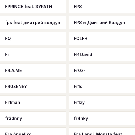
FPRINCE feat. ЗУРАТИ
FPS
fps feat дмитрий колдун
FPS и Дмитрий Колдун
FQ
FQLFH
Fr
FR David
FR.A.ME
Fr0z-
FR0ZENEY
Fr1d
Fr1man
Fr1zy
fr3dnny
fr4nky
Fra Angeliko
Fra Landi, Monsta feat.