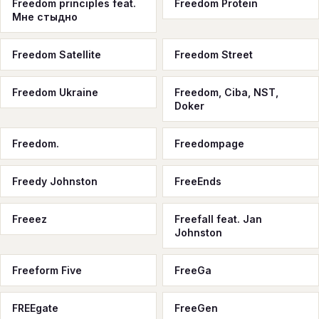
Freedom principles feat.
Freedom Protein
Мне стыдно
Freedom Satellite
Freedom Street
Freedom Ukraine
Freedom, Ciba, NST,
Doker
Freedom.
Freedompage
Freedy Johnston
FreeEnds
Freeez
Freefall feat. Jan
Johnston
Freeform Five
FreeGa
FREEgate
FreeGen