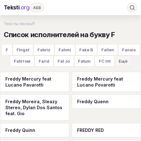
Teksti
.org
АБВ
Ru
А
Б
В
Г
Д
Е
Ж
З
Тексты песен
/
F
Список исполнителей на букву F
И
К
Л
М
Н
О
П
Р
С
Т
У
Ф
Х
Ц
Ч
Ш
Э
Ю
F
f1ngst
Fabriz
Fahmi
Fake B
Fallen
Fanais
Я
En
A
B
C
D
E
F
G
FaNтом
Farid
Fat Jo
Fatum
FC Int
Ещё
H
I
J
K
L
M
N
O
P
Freddy Mercury feat
Freddy Mercury feat
Q
R
S
T
U
V
W
X
Y
Lucano Pavarotti
Lucano Povarotti
Z
#
Freddy Moreira, Sleazy
Freddy Quenn
Stereo, Dylan Dos Santos
feat. Gio
Freddy Quinn
FREDDY RED