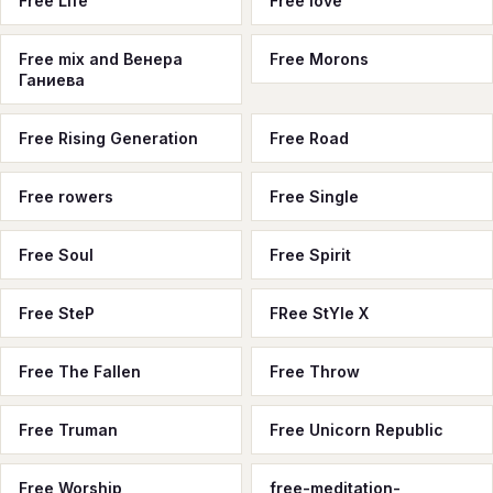
Free Life
Free love
Free mix and Венера
Free Morons
Ганиева
Free Rising Generation
Free Road
Free rowers
Free Single
Free Soul
Free Spirit
Free SteP
FRee StYle X
Free The Fallen
Free Throw
Free Truman
Free Unicorn Republic
Free Worship
free-meditation-