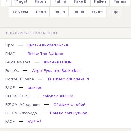
F
f1ngst
Fabriz
Fahmi
Fake B
Fallen
Fanais
FaNтом
Farid
Fat Jo
Fatum
FC Int
Ещё
ПОПУЛЯРНЫЕ ТЕКСТЫ ПЕСЕН
—
Fipro
Цигани викрали коня
—
FNAF
Below The Surface
—
Felice Rivarez
Жизнь взаймы
—
Foot Ox
Angel Eyes and Basketball
—
Florinel si Ioana
Te iubesc oriunde-ai fi
—
FACE
эшкере
—
FINESSELORD
закупаю шишки
—
FIZICA, Аберрация
Сбежим с тобой
—
FIZICA, Флорида
Нам не покинуть ад
—
FACE
БУРГЕР