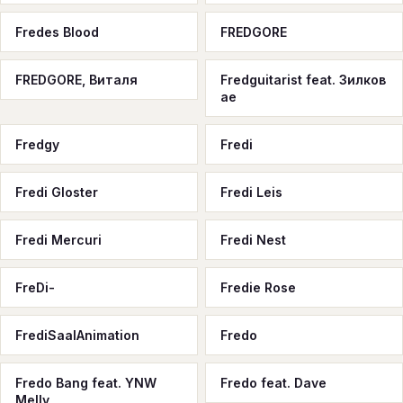
Fredes Blood
FREDGORE
FREDGORE, Виталя
Fredguitarist feat. Зилков
ае
Fredgy
Fredi
Fredi Gloster
Fredi Leis
Fredi Mercuri
Fredi Nest
FreDi-
Fredie Rose
FrediSaalAnimation
Fredo
Fredo Bang feat. YNW
Fredo feat. Dave
Melly