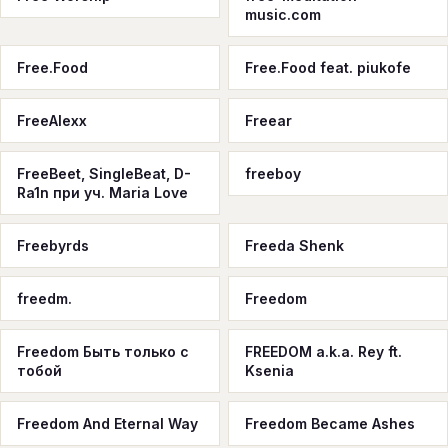
music.com
Free.Food
Free.Food feat. piukofe
FreeAlexx
Freear
FreeBeet, SingleBeat, D-
freeboy
Ra1n при уч. Maria Love
Freebyrds
Freeda Shenk
freedm.
Freedom
Freedom Быть только с
FREEDOM a.k.a. Rey ft.
тобой
Ksenia
Freedom And Eternal Way
Freedom Became Ashes