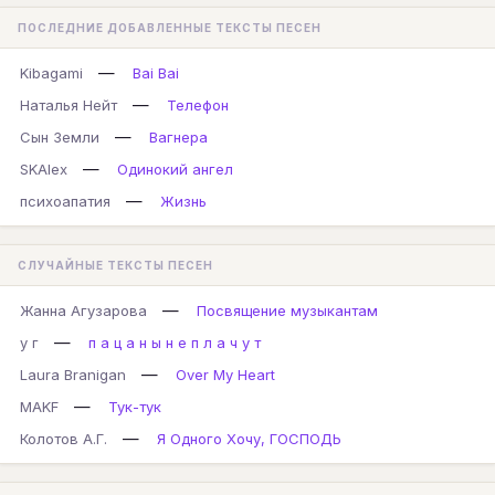
ПОСЛЕДНИЕ ДОБАВЛЕННЫЕ ТЕКСТЫ ПЕСЕН
—
Kibagami
Bai Bai
—
Наталья Нейт
Телефон
—
Сын Земли
Вагнера
—
SKAlex
Одинокий ангел
—
психоапатия
Жизнь
СЛУЧАЙНЫЕ ТЕКСТЫ ПЕСЕН
—
Жанна Агузарова
Посвящение музыкантам
—
у г
п а ц а н ы н е п л а ч у т
—
Laura Branigan
Over My Heart
—
MAKF
Тук-тук
—
Колотов А.Г.
Я Одного Хочу, ГОСПОДЬ