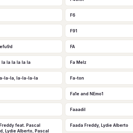
F6
F91
fefu9d
FA
 la la la la la la
Fa Melz
a-la-la, la-la-la-la
Fa-ton
Fa1e and NEmo1
Faaadil
Freddy feat. Pascal
Faada Freddy, Lydie Alberto
d, Lydie Alberto, Pascal