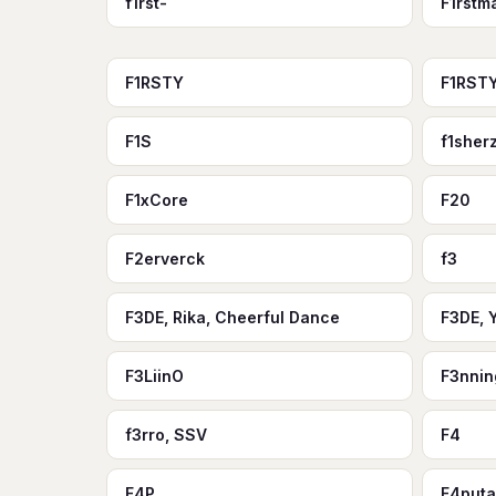
f1rst-
F1rstm
F1RSTY
F1RSTY
F1S
f1sher
F1xCore
F20
F2erverck
f3
F3DE, Rika, Cheerful Dance
F3DE, 
F3LiinO
F3nnin
f3rro, SSV
F4
F4P
F4put