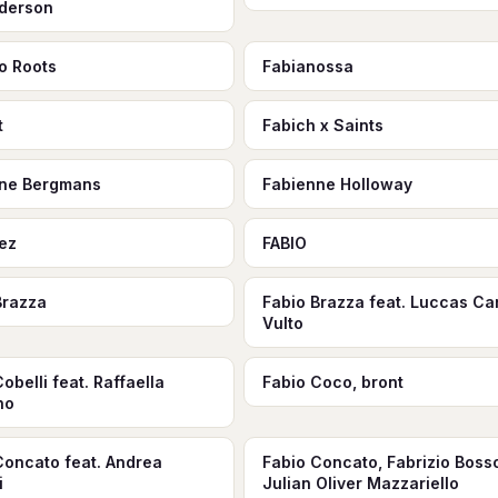
derson
o Roots
Fabianossa
t
Fabich x Saints
nne Bergmans
Fabienne Holloway
ez
FABIO
Brazza
Fabio Brazza feat. Luccas Car
Vulto
obelli feat. Raffaella
Fabio Coco, bront
no
Concato feat. Andrea
Fabio Concato, Fabrizio Boss
i
Julian Oliver Mazzariello