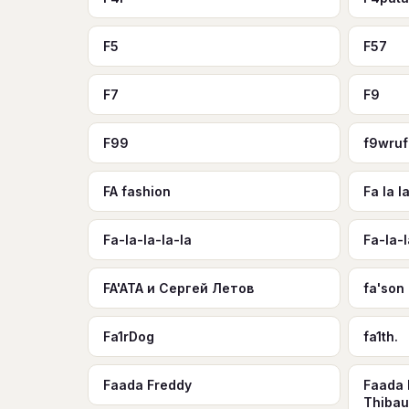
F5
F57
F7
F9
F99
f9wru
FA fashion
Fa la la
Fa-la-la-la-la
Fa-la-l
FA'ATA и Сергей Летов
fa'son
Fa1rDog
fa1th.
Faada Freddy
Faada 
Thibau