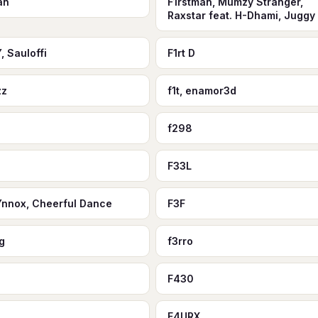
an
F1rstman, Mumzy Stranger,
Raxstar feat. H-Dhami, Juggy
, Sauloffi
F1rt D
zz
f1t, enamor3d
f298
F33L
Ynnox, Cheerful Dance
F3F
g
f3rro
F430
a
F4URX