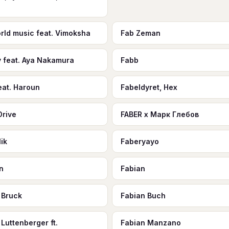
t
rld music feat. Vimoksha
Fab Zeman
 feat. Aya Nakamura
Fabb
eat. Haroun
Fabeldyret, Hex
Drive
FABER x Марк Глебов
ik
Faberyayo
n
Fabian
 Bruck
Fabian Buch
Luttenberger ft.
Fabian Manzano