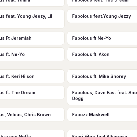
us feat. Young Jeezy, Lil
Fabolous feat.Young Jezzy
us Ft Jeremiah
Fabolous ft Ne-Yo
us ft. Ne-Yo
Fabolous ft. Akon
s ft. Keri Hilson
Fabolous ft. Mike Shorey
us ft. The Dream
Fabolous, Dave East feat. Sn
Dogg
us, Velous, Chris Brown
Fabozz Maskwell
Fibra con Neffa
Fabri Fibra feat Alborosie