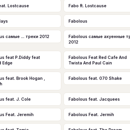
eat. Lostcause
Fabo ft. Lostcause
days
Fabolous
us самые ... треки 2012
Fabolous самые ахуенные т
2012
us feat P.Diddy feat
Fabolous Feat Red Cafe And
d Edge
Twista And Paul Cain
us feat. Brook Hogan ,
Fabolous feat. 070 Shake
ih
s feat. J. Cole
Fabolous feat. Jacquees
us Feat. Jeremih
Fabolous Feat. Jermih
us feat. Tamia
Fabolous feat. The Dream