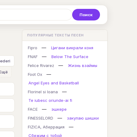
Р
С
Т
У
Ф
Х
Ц
ПОПУЛЯРНЫЕ ТЕКСТЫ ПЕСЕН
K
L
M
N
O
P
Q
—
Fipro
Цигани викрали коня
—
FNAF
Below The Surface
ederi
—
Felice Rivarez
Жизнь взаймы
Ещё
—
Foot Ox
Angel Eyes and Basketball
—
Florinel si Ioana
Te iubesc oriunde-ai fi
—
FACE
эшкере
—
FINESSELORD
закупаю шишки
—
FIZICA, Аберрация
Сбежим с тобой