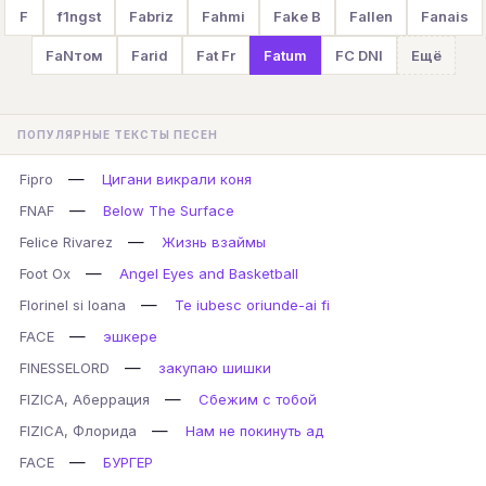
F
f1ngst
Fabriz
Fahmi
Fake B
Fallen
Fanais
FaNтом
Farid
Fat Fr
Fatum
FC DNI
Ещё
ПОПУЛЯРНЫЕ ТЕКСТЫ ПЕСЕН
—
Fipro
Цигани викрали коня
—
FNAF
Below The Surface
—
Felice Rivarez
Жизнь взаймы
—
Foot Ox
Angel Eyes and Basketball
—
Florinel si Ioana
Te iubesc oriunde-ai fi
—
FACE
эшкере
—
FINESSELORD
закупаю шишки
—
FIZICA, Аберрация
Сбежим с тобой
—
FIZICA, Флорида
Нам не покинуть ад
—
FACE
БУРГЕР