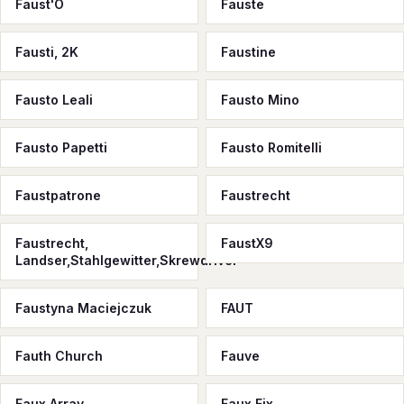
Faust'O
Fauste
Fausti, 2K
Faustine
Fausto Leali
Fausto Mino
Fausto Papetti
Fausto Romitelli
Faustpatrone
Faustrecht
Faustrecht,
FaustX9
Landser,Stahlgewitter,Skrewdriver
Faustyna Maciejczuk
FAUT
Fauth Church
Fauve
Faux Array
Faux Fix