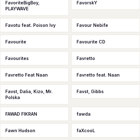
FavoriteBigBoy,
FavorskY
PLAYWAVE
Favotu feat. Poison Ivy
Favour Nebife
Favourite
Favourite CD
Favourites
Favretto
Favretto Feat Naan
Favretto feat. Naan
Favst, Dalia, Kizo, Mr.
Favst, Gibbs
Polska
FAWAD FIKRAN
fawda
Fawn Hudson
faXcooL