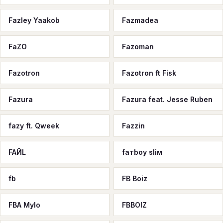
Fazley Yaakob
Fazmadea
FaZO
Fazoman
Fazotron
Fazotron ft Fisk
Fazura
Fazura feat. Jesse Ruben
fazy ft. Qweek
Fazzin
FAЙL
faтboy sliм
fb
FB Boiz
FBA Mylo
FBBOIZ