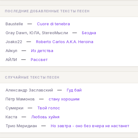
ПОСЛЕДНИЕ ДОБАВЛЕННЫЕ ТЕКСТЫ ПЕСЕН
—
Baustelle
Cuore di tenebra
—
Gray Dawn, ЮЛА, StereoМысли
Бездна
—
Joako22
Roberto Carlos A.K.A. Heroina
—
Айкул
Из детства
—
АЙЛИ
Рассвет
СЛУЧАЙНЫЕ ТЕКСТЫ ПЕСЕН
—
Александр Заславский
Гуд бай
—
Пётр Мамонов
стану хорошим
—
Сумерки
Твой голос
—
Каста
Любовь хуйня
—
Трио Меридиан
Но завтра - оно без вчера не настанет