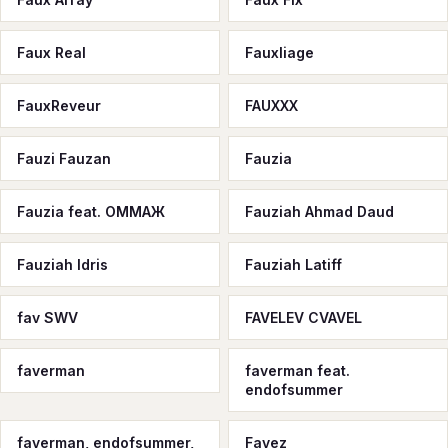
Faux Real
Fauxliage
FauxReveur
FAUXXX
Fauzi Fauzan
Fauzia
Fauzia feat. ОММАЖ
Fauziah Ahmad Daud
Fauziah Idris
Fauziah Latiff
fav SWV
FAVELEV CVAVEL
faverman
faverman feat.
endofsummer
faverman, endofsummer,
Favez