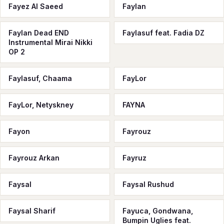
Fayez Al Saeed
Faylan
Faylan Dead END
Faylasuf feat. Fadia DZ
Instrumental Mirai Nikki
OP 2
Faylasuf, Chaama
FayLor
FayLor, Netyskney
FAYNA
Fayon
Fayrouz
Fayrouz Arkan
Fayruz
Faysal
Faysal Rushud
Faysal Sharif
Fayuca, Gondwana,
Bumpin Uglies feat.