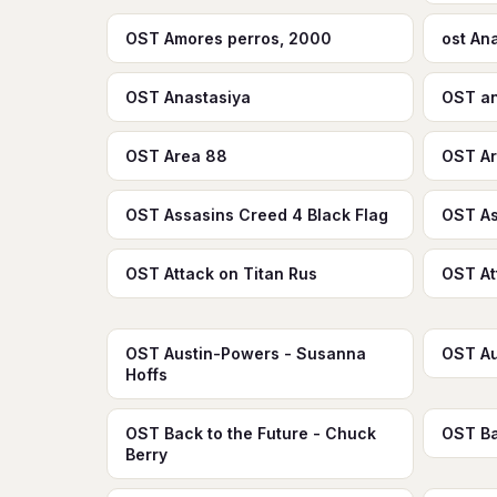
OST Amores perros, 2000
ost An
OST Anastasiya
OST an
OST Area 88
OST Ar
OST Assasins Creed 4 Black Flag
OST As
OST Attack on Titan Rus
OST At
OST Austin-Powers - Susanna
OST Au
Hoffs
OST Back to the Future - Chuck
OST B
Berry