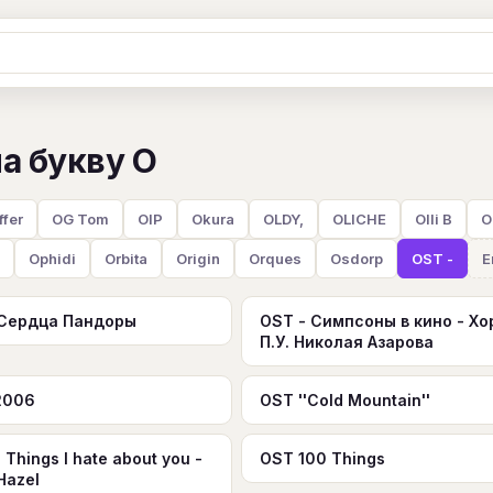
Ж
З
И
К
Л
М
Н
О
П
а букву O
B
C
D
E
F
G
H
I
J
Y
Z
#
ffer
OG Tom
OIP
Okura
OLDY,
OLICHE
Olli B
O
Ophidi
Orbita
Origin
Orques
Osdorp
OST -
Е
 Сердца Пандоры
OST - Симпсоны в кино - Хо
П.У. Николая Азарова
2006
OST ''Cold Mountain''
 Things I hate about you -
OST 100 Things
 Hazel