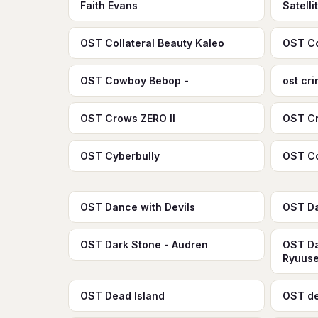
Faith Evans
Satelli
OST Collateral Beauty Kaleo
OST Co
OST Cowboy Bebop -
ost cr
OST Crows ZERO II
OST Cr
OST Cyberbully
OST C
OST Dance with Devils
OST Da
OST Dark Stone - Audren
OST Da
Ryuuse
OST Dead Island
OST de