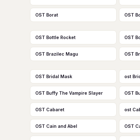
OST Borat
OST Bo
OST Bottle Rocket
OST Bo
OST Brazilec Magu
OST Br
OST Bridal Mask
ost Br
OST Buffy The Vampire Slayer
OST B
OST Cabaret
ost Ca
OST Cain and Abel
OST Ca