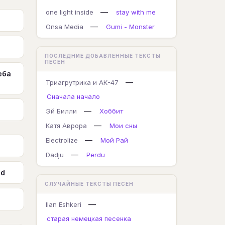
—
one light inside
stay with me
—
Onsa Media
Gumi - Monster
ПОСЛЕДНИЕ ДОБАВЛЕННЫЕ ТЕКСТЫ
ПЕСЕН
еба
—
Триагрутрика и АК-47
Сначала начало
—
Эй Билли
Хоббит
—
Катя Аврора
Мои сны
—
Electrolize
Мой Рай
—
Dadju
Perdu
ed
СЛУЧАЙНЫЕ ТЕКСТЫ ПЕСЕН
—
Ilan Eshkeri
cтарая немецкая песенка