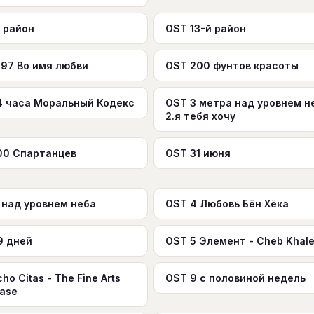
 район
OST 13-й район
997 Во имя любви
OST 200 фунтов красоты
4 часа Моральный Кодекс
OST 3 метра над уровнем н
2.я тебя хочу
00 Спартанцев
OST 31 июня
 над уровнем неба
OST 4 Любовь Бён Хёка
9 дней
OST 5 Элемент - Cheb Khal
ho Citas - The Fine Arts
OST 9 c половиной недель
ase