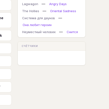
—
Lagwagon
Angry Days
—
The Hollies
Oriental Sadness
—
he
Система для даунов
Она любит героин
—
Неуместный человек
Снится
k
СЧЁТЧИКИ
7