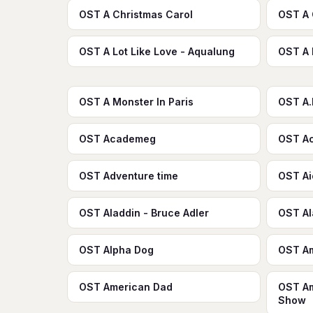
OST A Christmas Carol
OST A 
OST A Lot Like Love - Aqualung
OST A 
OST A Monster In Paris
OST A.
OST Academeg
OST Ac
OST Adventure time
OST Ai
OST Aladdin - Bruce Adler
OST Al
OST Alpha Dog
OST Am
OST American Dad
OST Am
Show