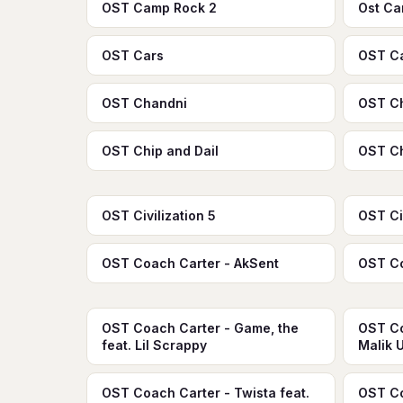
OST Camp Rock 2
Ost C
OST Cars
OST C
OST Chandni
OST C
OST Chip and Dail
OST Ch
OST Civilization 5
OST Civ
OST Coach Carter - AkSent
OST Co
OST Coach Carter - Game, the
OST Co
feat. Lil Scrappy
Malik 
OST Coach Carter - Twista feat.
OST Co