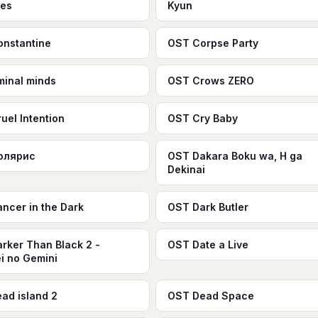
tes
Kyun
nstantine
OST Corpse Party
iminal minds
OST Crows ZERO
uel Intention
OST Cry Baby
олярис
OST Dakara Boku wa, H ga
Dekinai
ncer in the Dark
OST Dark Butler
rker Than Black 2 -
OST Date a Live
i no Gemini
ad island 2
OST Dead Space