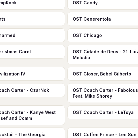
ampRock
OST Candy
ats
OST Cenerentola
harmed
OST Chicago
ristmas Carol
OST Cidade de Deus - 21. Lui
Melodia
ilization IV
OST Closer, Bebel Gilberto
ach Carter - CzarNok
OST Coach Carter - Fabolous
Feat. Mike Shorey
ach Carter - Kanye West
OST Coach Carter - LeToya
Usef and Comm
cktail - The Georgia
OST Coffee Prince - Lee Sun