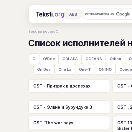
Teksti
.org
АБВ
Ru
А
Б
В
Г
Д
Е
Тексты песен
/
O
Список исполнителей н
Ч
Ш
Э
Ю
Я
En
A
R
S
T
U
V
W
X
O
O'Brie
OBLADA
OCEANS
Odina
O
On Dea
One La
One-T
ONINO
Ooedo
OST - Призрак в доспехах
OST -
OST - Элвин и Бурундуки 3
OST , 
OST 'The war boys'
OST 10
Sister