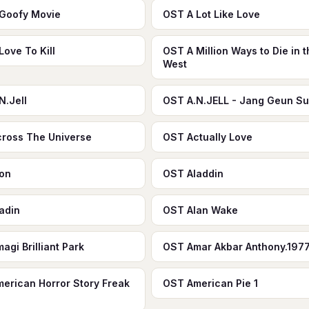
Goofy Movie
OST A Lot Like Love
Love To Kill
OST A Million Ways to Die in t
West
N.Jell
OST A.N.JELL - Jang Geun Su
ross The Universe
OST Actually Love
on
OST Aladdin
adin
OST Alan Wake
agi Brilliant Park
OST Amar Akbar Anthony.197
erican Horror Story Freak
OST American Pie 1