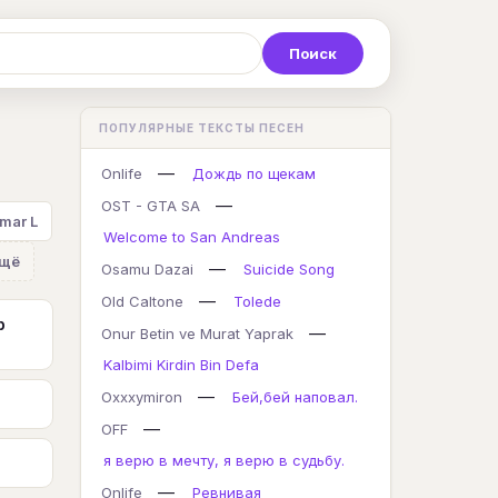
Р
С
Т
У
Ф
Х
Ц
ПОПУЛЯРНЫЕ ТЕКСТЫ ПЕСЕН
K
L
M
N
O
P
Q
—
Onlife
Дождь по щекам
—
OST - GTA SA
mar L
Welcome to San Andreas
щё
—
Osamu Dazai
Suicide Song
—
Old Caltone
Tolede
р
—
Onur Betin ve Murat Yaprak
Kalbimi Kirdin Bin Defa
—
Oxxxymiron
Бей,бей наповал.
—
OFF
я верю в мечту, я верю в судьбу.
—
Onlife
Ревнивая