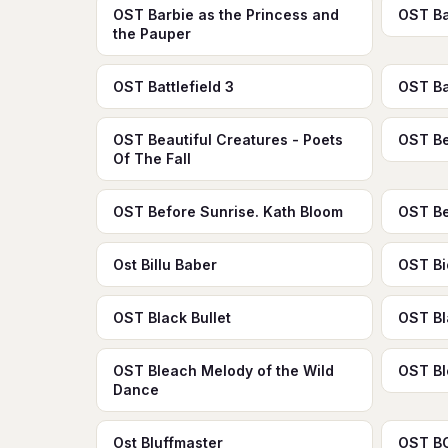
OST Barbie as the Princess and
OST Ba
the Pauper
OST Battlefield 3
OST Ba
OST Beautiful Creatures - Poets
OST Be
Of The Fall
OST Before Sunrise. Kath Bloom
OST Be
Ost Billu Baber
OST Bi
OST Black Bullet
OST Bl
OST Bleach Melody of the Wild
OST Bl
Dance
Ost Bluffmaster
OST BO