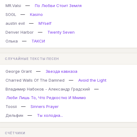
—
MR.Valsi
По Любви Стоит Земля
—
SOGL
Кasino
—
austin evil
MYself
—
Denver Harbor
Twenty Seven
—
Олька
ТАКСИ
СЛУЧАЙНЫЕ ТЕКСТЫ ПЕСЕН
—
George Grant
Звезда кавказа
—
Charred Walls Of The Damned
Avoid the Light
—
Владимир Набоков - Александр Градский
Люби Лишь То, Что Редкостно И Мнимо
—
Toosii
Sinners Prayer
—
Дельфин
Ты холодна...
СЧЁТЧИКИ