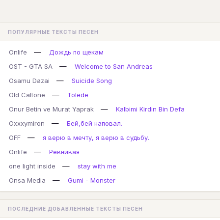
ПОПУЛЯРНЫЕ ТЕКСТЫ ПЕСЕН
—
Onlife
Дождь по щекам
—
OST - GTA SA
Welcome to San Andreas
—
Osamu Dazai
Suicide Song
—
Old Caltone
Tolede
—
Onur Betin ve Murat Yaprak
Kalbimi Kirdin Bin Defa
—
Oxxxymiron
Бей,бей наповал.
—
OFF
я верю в мечту, я верю в судьбу.
—
Onlife
Ревнивая
—
one light inside
stay with me
—
Onsa Media
Gumi - Monster
ПОСЛЕДНИЕ ДОБАВЛЕННЫЕ ТЕКСТЫ ПЕСЕН