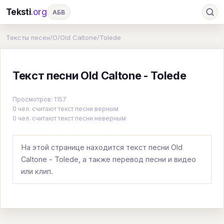
Teksti
.org
АБВ
Ru
А
Б
В
Г
Д
Е
Ж
З
Тексты песен
/
O
/
Old Caltone
/
Tolede
И
К
Л
М
Н
О
П
Р
С
Текст песни Old Caltone - Tolede
Т
У
Ф
Х
Ц
Ч
Ш
Э
Ю
Я
En
A
B
C
D
E
F
G
Просмотров: 1157
0 чел. считают текст песни верным
H
I
J
K
L
M
N
O
P
0 чел. считают текст песни неверным
Q
R
S
T
U
V
W
X
Y
На этой странице находится текст песни Old
Z
#
Caltone - Tolede, а также перевод песни и видео
или клип.