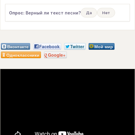
Опрос:
Верный ли текст песни?
Да
Нет
Вконтакте
Facebook
Twitter
Мой мир
Одноклассники
Google+