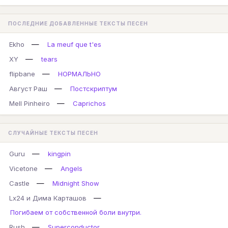
ПОСЛЕДНИЕ ДОБАВЛЕННЫЕ ТЕКСТЫ ПЕСЕН
—
Ekho
La meuf que t'es
—
XY
tears
—
flipbane
НОРМАЛЬНО
—
Август Раш
Постскриптум
—
Mell Pinheiro
Caprichos
СЛУЧАЙНЫЕ ТЕКСТЫ ПЕСЕН
—
Guru
kingpin
—
Vicetone
Angels
—
Castle
Midnight Show
—
Lx24 и Дима Карташов
Погибаем от собственной боли внутри.
—
Rush
Superconductor