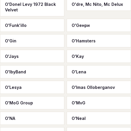
O'Donel Levy 1972 Black
O'dre, Mc Nito, Mc Delux
Velvet
O'Funk'illo
O'Geнри
O'Gin
O'Hamsters
O'Jays
O'Kay
O'lbyBand
O'Lena
O'Lesya
O'lmas Olloberganov
O'MoG Group
O'MvG
O'NA
O'Neal