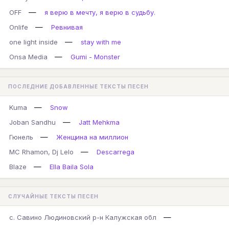
—
OFF
я верю в мечту, я верю в судьбу.
—
Onlife
Ревнивая
—
one light inside
stay with me
—
Onsa Media
Gumi - Monster
ПОСЛЕДНИЕ ДОБАВЛЕННЫЕ ТЕКСТЫ ПЕСЕН
—
Kuma
Snow
—
Joban Sandhu
Jatt Mehkma
—
Гюнель
Женщина на миллион
—
MC Rhamon, Dj Lelo
Descarrega
—
Blaze
Ella Baila Sola
СЛУЧАЙНЫЕ ТЕКСТЫ ПЕСЕН
—
с. Савино Людиновский р-н Калужская обл