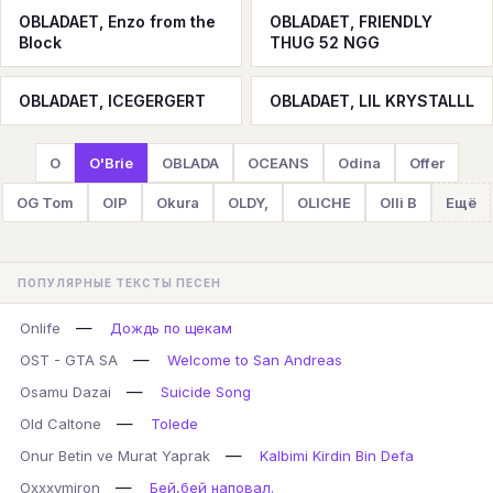
OBLADAET, Enzo from the
OBLADAET, FRIENDLY
Block
THUG 52 NGG
OBLADAET, ICEGERGERT
OBLADAET, LIL KRYSTALLL
O
O'Brie
OBLADA
OCEANS
Odina
Offer
OG Tom
OIP
Okura
OLDY,
OLICHE
Olli B
Ещё
ПОПУЛЯРНЫЕ ТЕКСТЫ ПЕСЕН
—
Onlife
Дождь по щекам
—
OST - GTA SA
Welcome to San Andreas
—
Osamu Dazai
Suicide Song
—
Old Caltone
Tolede
—
Onur Betin ve Murat Yaprak
Kalbimi Kirdin Bin Defa
—
Oxxxymiron
Бей,бей наповал.