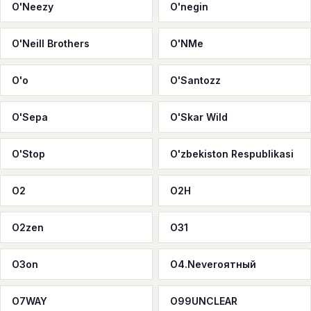
O'Neezy
O'negin
O'Neill Brothers
O'NMe
O'o
O'Santozz
O'Sepa
O'Skar Wild
O'Stop
O'zbekiston Respublikasi
O2
O2H
O2zen
O31
O3on
O4.Neverоятный
O7WAY
O99UNCLEAR