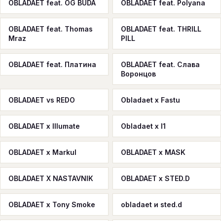
OBLADAET feat. OG BUDA
OBLADAET feat. Polyana
OBLADAET feat. Thomas
OBLADAET feat. THRILL
Mraz
PILL
OBLADAET feat. Платина
OBLADAET feat. Слава
Воронцов
OBLADAET vs REDO
Obladaet x Fastu
OBLADAET x Illumate
Obladaet x l1
OBLADAET x Markul
OBLADAET x MASK
OBLADAET X NASTAVNIK
OBLADAET x STED.D
OBLADAET x Tony Smoke
obladaet и sted.d