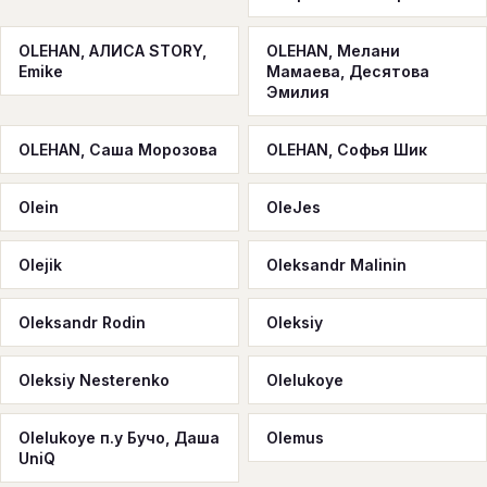
OLEHAN, АЛИСА STORY,
OLEHAN, Мелани
Emike
Мамаева, Десятова
Эмилия
OLEHAN, Саша Морозова
OLEHAN, Софья Шик
Olein
OleJes
Olejik
Oleksandr Malinin
Oleksandr Rodin
Oleksiy
Oleksiy Nesterenko
Olelukoye
Olelukoye п.у Бучо, Даша
Olemus
UniQ