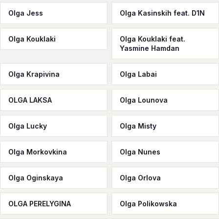
Olga Jess
Olga Kasinskih feat. D1N
Olga Kouklaki
Olga Kouklaki feat.
Yasmine Hamdan
Olga Krapivina
Olga Labai
OLGA LAKSA
Olga Lounova
Olga Lucky
Olga Misty
Olga Morkovkina
Olga Nunes
Olga Oginskaya
Olga Orlova
OLGA PERELYGINA
Olga Polikowska