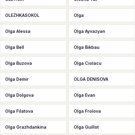
OLEZHKASOKOL
Olga
Olga Alessa
Olga Ayvazyan
Olga Bell
Olga Bikbau
Olga Buzova
Olga Ciolacu
Olga Demir
OLGA DENISOVA
Olga Dolgova
Olga Evan
Olga Filatova
Olga Frolova
Olga Grazhdankina
Olga Guillot