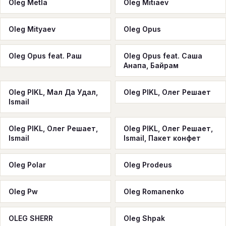
Oleg Metla
Oleg Mitiaev
Oleg Mityaev
Oleg Opus
Oleg Opus feat. Раш
Oleg Opus feat. Саша
Анапа, Байрам
Oleg PIKL, Мал Да Удал,
Oleg PIKL, Олег Решает
Ismail
Oleg PIKL, Олег Решает,
Oleg PIKL, Олег Решает,
Ismail
Ismail, Пакет конфет
Oleg Polar
Oleg Prodeus
Oleg Pw
Oleg Romanenko
OLEG SHERR
Oleg Shpak