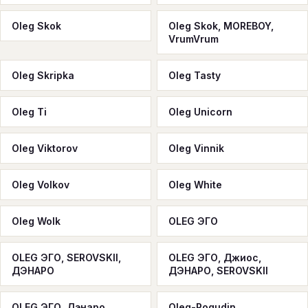
Oleg Skok
Oleg Skok, MOREBOY,
VrumVrum
Oleg Skripka
Oleg Tasty
Oleg Ti
Oleg Unicorn
Oleg Viktorov
Oleg Vinnik
Oleg Volkov
Oleg White
Oleg Wolk
OLEG ЭГО
OLEG ЭГО, SEROVSKII,
OLEG ЭГО, Джиос,
ДЭНАРО
ДЭНАРО, SEROVSKII
OLEG ЭГО, Дэнаро
Oleg-Pogudin