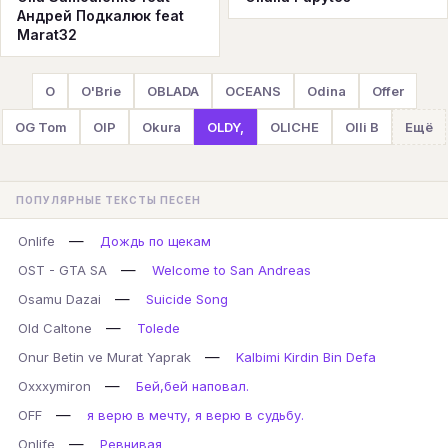
Андрей Подкалюк feat
Marat32
O
O'Brie
OBLADA
OCEANS
Odina
Offer
OG Tom
OIP
Okura
OLDY,
OLICHE
Olli B
Ещё
ПОПУЛЯРНЫЕ ТЕКСТЫ ПЕСЕН
—
Onlife
Дождь по щекам
—
OST - GTA SA
Welcome to San Andreas
—
Osamu Dazai
Suicide Song
—
Old Caltone
Tolede
—
Onur Betin ve Murat Yaprak
Kalbimi Kirdin Bin Defa
—
Oxxxymiron
Бей,бей наповал.
—
OFF
я верю в мечту, я верю в судьбу.
—
Onlife
Ревнивая