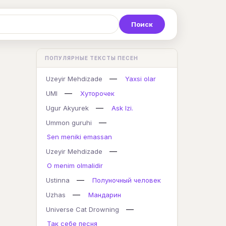
Р
С
Т
У
Ф
Х
Ц
ПОПУЛЯРНЫЕ ТЕКСТЫ ПЕСЕН
K
L
M
N
O
P
Q
—
Uzeyir Mehdizade
Yaxsi olar
—
UMI
Хуторочек
—
Ugur Akyurek
Ask Izi.
—
Ummon guruhi
Sen meniki emassan
—
Uzeyir Mehdizade
O menim olmalidir
—
Ustinna
Полуночный человек
—
Uzhas
Мандарин
—
Universe Cat Drowning
Так себе песня