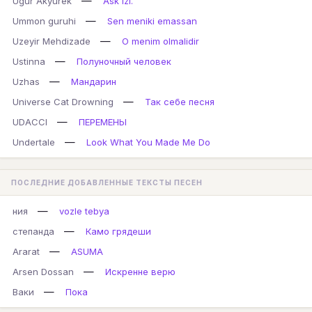
—
Ugur Akyurek
Ask Izi.
—
Ummon guruhi
Sen meniki emassan
—
Uzeyir Mehdizade
O menim olmalidir
—
Ustinna
Полуночный человек
—
Uzhas
Мандарин
—
Universe Cat Drowning
Так себе песня
—
UDACCI
ПЕРЕМЕНЫ
—
Undertale
Look What You Made Me Do
ПОСЛЕДНИЕ ДОБАВЛЕННЫЕ ТЕКСТЫ ПЕСЕН
—
ния
vozle tebya
—
степанда
Камо грядеши
—
Ararat
ASUMA
—
Arsen Dossan
Искренне верю
—
Ваки
Пока