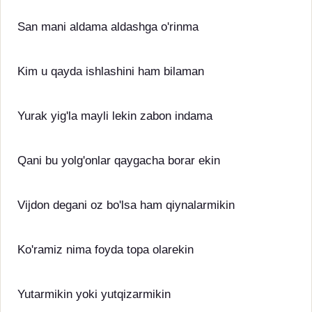
San mani aldama aldashga o'rinma
Kim u qayda ishlashini ham bilaman
Yurak yig'la mayli lekin zabon indama
Qani bu yolg'onlar qaygacha borar ekin
Vijdon degani oz bo'lsa ham qiynalarmikin
Ko'ramiz nima foyda topa olarekin
Yutarmikin yoki yutqizarmikin