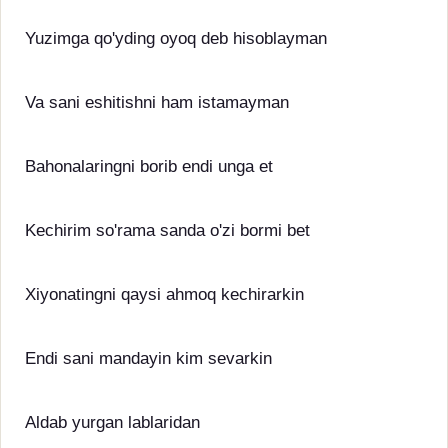
Yuzimga qo'yding oyoq deb hisoblayman
Va sani eshitishni ham istamayman
Bahonalaringni borib endi unga et
Kechirim so'rama sanda o'zi bormi bet
Xiyonatingni qaysi ahmoq kechirarkin
Endi sani mandayin kim sevarkin
Aldab yurgan lablaridan