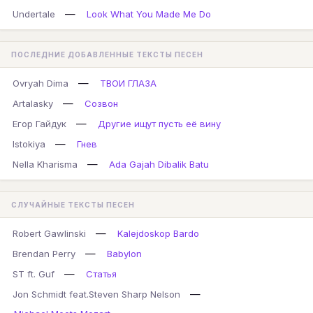
—
Undertale
Look What You Made Me Do
ПОСЛЕДНИЕ ДОБАВЛЕННЫЕ ТЕКСТЫ ПЕСЕН
—
Ovryah Dima
ТВОИ ГЛАЗА
—
Artalasky
Созвон
—
Егор Гайдук
Другие ищут пусть её вину
—
Istokiya
Гнев
—
Nella Kharisma
Ada Gajah Dibalik Batu
СЛУЧАЙНЫЕ ТЕКСТЫ ПЕСЕН
—
Robert Gawlinski
Kalejdoskop Bardo
—
Brendan Perry
Babylon
—
ST ft. Guf
Статья
—
Jon Schmidt feat.Steven Sharp Nelson