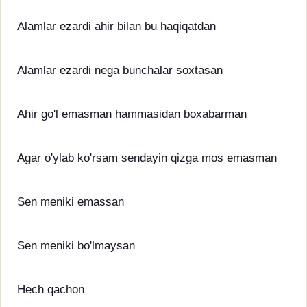
Alamlar ezardi ahir bilan bu haqiqatdan
Alamlar ezardi nega bunchalar soxtasan
Ahir go'l emasman hammasidan boxabarman
Agar o'ylab ko'rsam sendayin qizga mos emasman
Sen meniki emassan
Sen meniki bo'lmaysan
Hech qachon