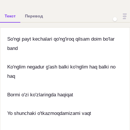
Текст
Перевод
So'ngi payt kechalari qo'ng'iroq qilsam doim bo'lar
band
Ko'nglim negadur g'ash balki ko'nglim haq balki no
haq
Bormi o'zi ko'zlaringda haqiqat
Yo shunchaki o'tkazmoqdamizami vaqt