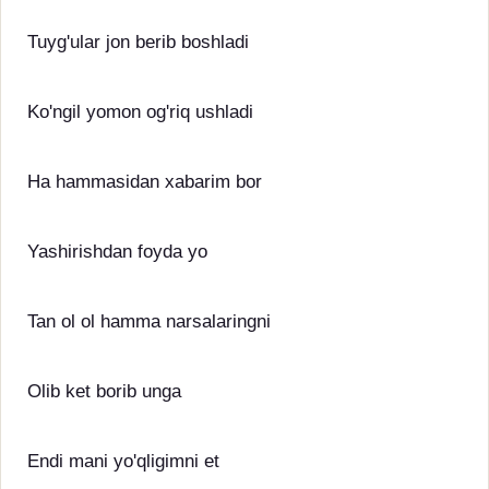
Tuyg'ular jon berib boshladi
Ko'ngil yomon og'riq ushladi
Ha hammasidan xabarim bor
Yashirishdan foyda yo
Tan ol ol hamma narsalaringni
Olib ket borib unga
Endi mani yo'qligimni et