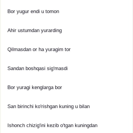
Bor yugur endi u tomon
Ahir ustumdan yurarding
Qilmasdan or ha yuragim tor
Sandan boshqasi sig'masdi
Bor yuragi kenglarga bor
San birinchi ko'rishgan kuning u bilan
Ishonch chizig'ini kezib o'tgan kuningdan