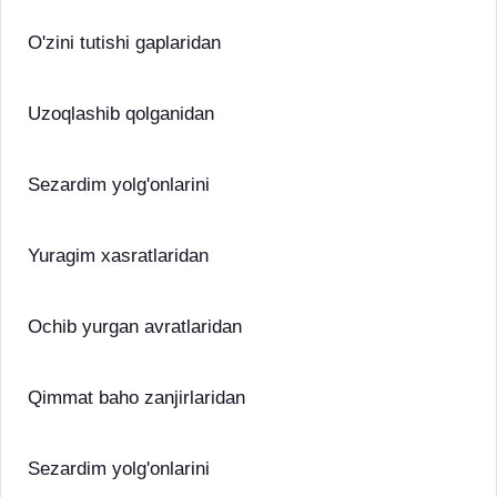
O'zini tutishi gaplaridan
Uzoqlashib qolganidan
Sezardim yolg'onlarini
Yuragim xasratlaridan
Ochib yurgan avratlaridan
Qimmat baho zanjirlaridan
Sezardim yolg'onlarini