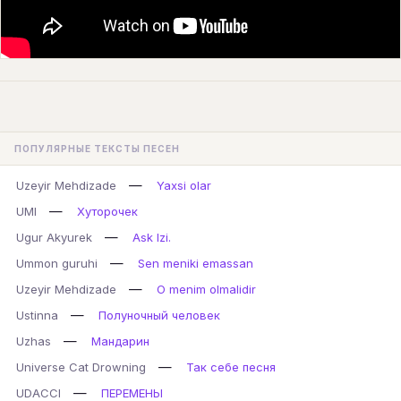
ПОПУЛЯРНЫЕ ТЕКСТЫ ПЕСЕН
—
Uzeyir Mehdizade
Yaxsi olar
—
UMI
Хуторочек
—
Ugur Akyurek
Ask Izi.
—
Ummon guruhi
Sen meniki emassan
—
Uzeyir Mehdizade
O menim olmalidir
—
Ustinna
Полуночный человек
—
Uzhas
Мандарин
—
Universe Cat Drowning
Так себе песня
—
UDACCI
ПЕРЕМЕНЫ