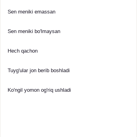
Sen meniki emassan
Sen meniki bo'lmaysan
Hech qachon
Tuyg'ular jon berib boshladi
Ko'ngil yomon og'riq ushladi