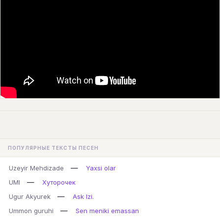
ПОПУЛЯРНЫЕ ТЕКСТЫ ПЕСЕН
—
Uzeyir Mehdizade
Yaxsi olar
—
UMI
Хуторочек
—
Ugur Akyurek
Ask Izi.
—
Ummon guruhi
Sen meniki emassan