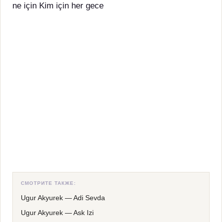
ne için Kim için her gece
СМОТРИТЕ ТАКЖЕ:
Ugur Akyurek
—
Adi Sevda
Ugur Akyurek
—
Ask Izi