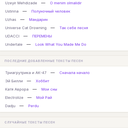
—
Uzeyir Mehdizade
O menim olmalidir
—
Ustinna
Полуночный человек
—
Uzhas
Мандарин
—
Universe Cat Drowning
Так себе песня
—
UDACCI
ПЕРЕМЕНЫ
—
Undertale
Look What You Made Me Do
ПОСЛЕДНИЕ ДОБАВЛЕННЫЕ ТЕКСТЫ ПЕСЕН
—
Триагрутрика и АК-47
Сначала начало
—
Эй Билли
Хоббит
—
Катя Аврора
Мои сны
—
Electrolize
Мой Рай
—
Dadju
Perdu
СЛУЧАЙНЫЕ ТЕКСТЫ ПЕСЕН