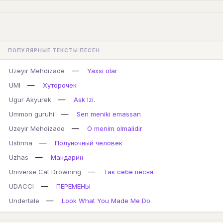
ПОПУЛЯРНЫЕ ТЕКСТЫ ПЕСЕН
—
Uzeyir Mehdizade
Yaxsi olar
—
UMI
Хуторочек
—
Ugur Akyurek
Ask Izi.
—
Ummon guruhi
Sen meniki emassan
—
Uzeyir Mehdizade
O menim olmalidir
—
Ustinna
Полуночный человек
—
Uzhas
Мандарин
—
Universe Cat Drowning
Так себе песня
—
UDACCI
ПЕРЕМЕНЫ
—
Undertale
Look What You Made Me Do