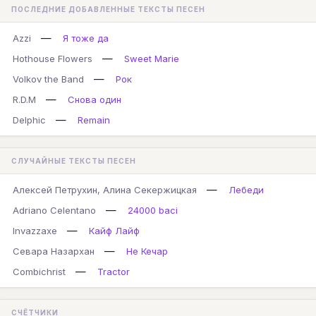
ПОСЛЕДНИЕ ДОБАВЛЕННЫЕ ТЕКСТЫ ПЕСЕН
—
Azzi
Я тоже да
—
Hothouse Flowers
Sweet Marie
—
Volkov the Band
Рок
—
R.D.M
Снова один
—
Delphic
Remain
СЛУЧАЙНЫЕ ТЕКСТЫ ПЕСЕН
—
Алексей Петрухин, Алина Секержицкая
Лебеди
—
Adriano Celentano
24000 baci
—
Invazzaxe
Кайф Лайф
—
Севара Назархан
Не Кечар
—
Combichrist
Tractor
СЧЁТЧИКИ