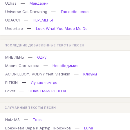
—
Uzhas
Мандарин
—
Universe Cat Drowning
Так себе песня
—
UDACCI
ПЕРЕМЕНЫ
—
Undertale
Look What You Made Me Do
ПОСЛЕДНИЕ ДОБАВЛЕННЫЕ ТЕКСТЫ ПЕСЕН
—
МНЕ ЛЕНЬ
Одну
—
Мария Салтыкова
Непобедимая
—
ACIDPILLBOY, VODNY feat. vladykin
Клоуны
—
PITIKIN
Лучше чем до
—
Lover
CHRISTMAS ROBLOX
СЛУЧАЙНЫЕ ТЕКСТЫ ПЕСЕН
—
Noiz MS
Tock
—
Брежнева Вера и Артур Пирожков
Luna