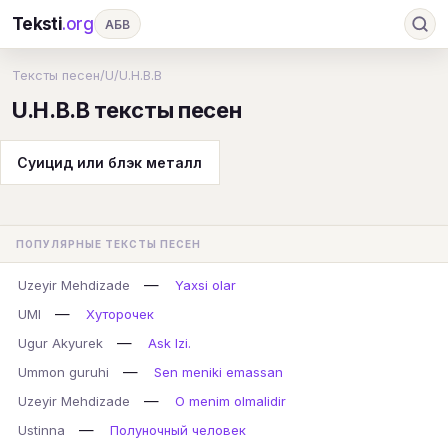
Teksti
.org
АБВ
Ru
А
Б
В
Г
Д
Е
Ж
З
Тексты песен
/
U
/
U.H.B.B
U.H.B.B тексты песен
И
К
Л
М
Н
О
П
Р
С
Т
У
Ф
Х
Ц
Ч
Ш
Э
Ю
Суицид или блэк металл
Я
En
A
B
C
D
E
F
G
H
I
J
K
L
M
N
O
P
ПОПУЛЯРНЫЕ ТЕКСТЫ ПЕСЕН
Q
R
S
T
U
V
W
X
Y
—
Uzeyir Mehdizade
Yaxsi olar
Z
#
—
UMI
Хуторочек
—
Ugur Akyurek
Ask Izi.
—
Ummon guruhi
Sen meniki emassan
—
Uzeyir Mehdizade
O menim olmalidir
—
Ustinna
Полуночный человек