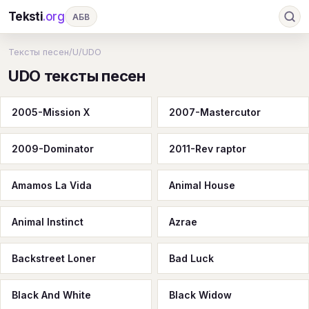
Teksti
.org
АБВ
Ru
А
Б
В
Г
Д
Е
Ж
З
Тексты песен
/
U
/
UDO
UDO тексты песен
И
К
Л
М
Н
О
П
Р
С
Т
У
Ф
Х
Ц
Ч
Ш
Э
Ю
2005-Mission X
2007-Mastercutor
Я
En
A
B
C
D
E
F
G
2009-Dominator
2011-Rev raptor
H
I
J
K
L
M
N
O
P
Q
R
S
T
U
V
W
X
Y
Amamos La Vida
Animal House
Z
#
Animal Instinct
Azrae
Backstreet Loner
Bad Luck
Black And White
Black Widow