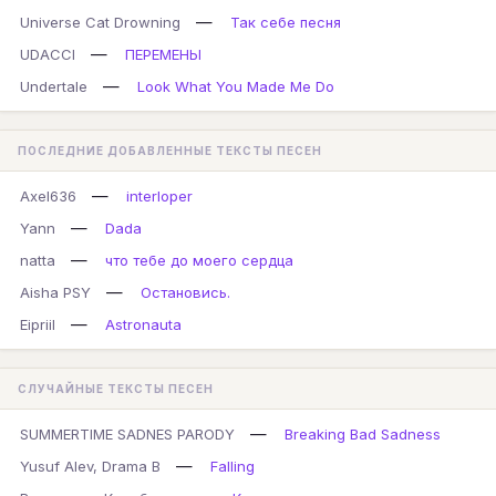
—
Universe Cat Drowning
Так себе песня
—
UDACCI
ПЕРЕМЕНЫ
—
Undertale
Look What You Made Me Do
ПОСЛЕДНИЕ ДОБАВЛЕННЫЕ ТЕКСТЫ ПЕСЕН
—
Axel636
interloper
—
Yann
Dada
—
natta
что тебе до моего сердца
—
Aisha PSY
Остановись.
—
Eipriil
Astronauta
СЛУЧАЙНЫЕ ТЕКСТЫ ПЕСЕН
—
SUMMERTIME SADNES PARODY
Breaking Bad Sadness
—
Yusuf Alev, Drama B
Falling