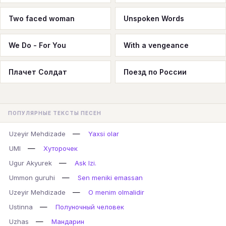
Two faced woman
Unspoken Words
We Do - For You
With a vengeance
Плачет Солдат
Поезд по России
ПОПУЛЯРНЫЕ ТЕКСТЫ ПЕСЕН
—
Uzeyir Mehdizade
Yaxsi olar
—
UMI
Хуторочек
—
Ugur Akyurek
Ask Izi.
—
Ummon guruhi
Sen meniki emassan
—
Uzeyir Mehdizade
O menim olmalidir
—
Ustinna
Полуночный человек
—
Uzhas
Мандарин