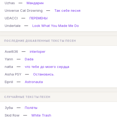
—
Uzhas
Мандарин
—
Universe Cat Drowning
Так себе песня
—
UDACCI
ПЕРЕМЕНЫ
—
Undertale
Look What You Made Me Do
ПОСЛЕДНИЕ ДОБАВЛЕННЫЕ ТЕКСТЫ ПЕСЕН
—
Axel636
interloper
—
Yann
Dada
—
natta
что тебе до моего сердца
—
Aisha PSY
Остановись.
—
Eipriil
Astronauta
СЛУЧАЙНЫЕ ТЕКСТЫ ПЕСЕН
—
Зубы
Полёты
—
Skid Row
White Trash