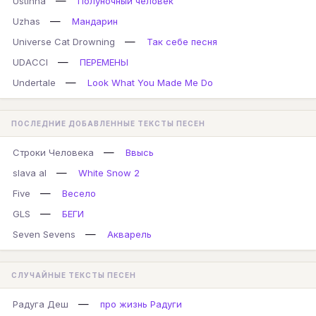
—
Ustinna
Полуночный человек
—
Uzhas
Мандарин
—
Universe Cat Drowning
Так себе песня
—
UDACCI
ПЕРЕМЕНЫ
—
Undertale
Look What You Made Me Do
ПОСЛЕДНИЕ ДОБАВЛЕННЫЕ ТЕКСТЫ ПЕСЕН
—
Строки Человека
Ввысь
—
slava al
White Snow 2
—
Five
Весело
—
GLS
БЕГИ
—
Seven Sevens
Акварель
СЛУЧАЙНЫЕ ТЕКСТЫ ПЕСЕН
—
Радуга Деш
про жизнь Радуги