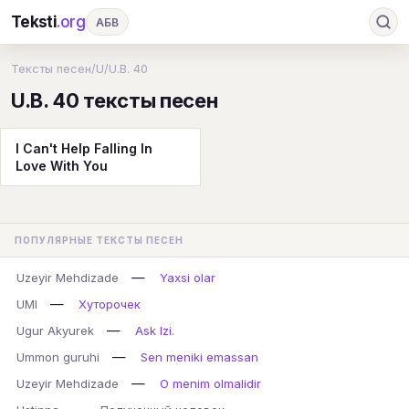
Teksti
.org
АБВ
Ru
А
Б
В
Г
Д
Е
Ж
З
Тексты песен
/
U
/
U.B. 40
U.B. 40 тексты песен
И
К
Л
М
Н
О
П
Р
С
Т
У
Ф
Х
Ц
Ч
Ш
Э
Ю
I Can't Help Falling In
Love With You
Я
En
A
B
C
D
E
F
G
H
I
J
K
L
M
N
O
P
ПОПУЛЯРНЫЕ ТЕКСТЫ ПЕСЕН
Q
R
S
T
U
V
W
X
Y
—
Uzeyir Mehdizade
Yaxsi olar
Z
#
—
UMI
Хуторочек
—
Ugur Akyurek
Ask Izi.
—
Ummon guruhi
Sen meniki emassan
—
Uzeyir Mehdizade
O menim olmalidir