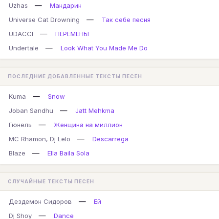
—
Uzhas
Мандарин
—
Universe Cat Drowning
Так себе песня
—
UDACCI
ПЕРЕМЕНЫ
—
Undertale
Look What You Made Me Do
ПОСЛЕДНИЕ ДОБАВЛЕННЫЕ ТЕКСТЫ ПЕСЕН
—
Kuma
Snow
—
Joban Sandhu
Jatt Mehkma
—
Гюнель
Женщина на миллион
—
MC Rhamon, Dj Lelo
Descarrega
—
Blaze
Ella Baila Sola
СЛУЧАЙНЫЕ ТЕКСТЫ ПЕСЕН
—
Дездемон Сидоров
Ей
—
Dj Shoy
Dance