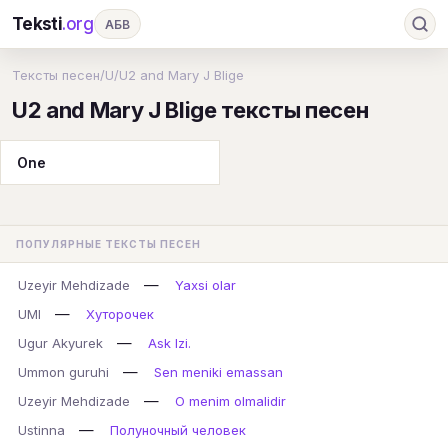
Teksti
.org
АБВ
Ru
А
Б
В
Г
Д
Е
Ж
З
Тексты песен
/
U
/
U2 and Mary J Blige
U2 and Mary J Blige тексты песен
И
К
Л
М
Н
О
П
Р
С
Т
У
Ф
Х
Ц
Ч
Ш
Э
Ю
One
Я
En
A
B
C
D
E
F
G
H
I
J
K
L
M
N
O
P
ПОПУЛЯРНЫЕ ТЕКСТЫ ПЕСЕН
Q
R
S
T
U
V
W
X
Y
—
Uzeyir Mehdizade
Yaxsi olar
Z
#
—
UMI
Хуторочек
—
Ugur Akyurek
Ask Izi.
—
Ummon guruhi
Sen meniki emassan
—
Uzeyir Mehdizade
O menim olmalidir
—
Ustinna
Полуночный человек