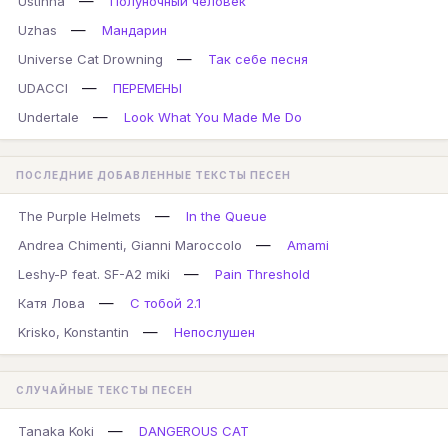
—
Ustinna
Полуночный человек
—
Uzhas
Мандарин
—
Universe Cat Drowning
Так себе песня
—
UDACCI
ПЕРЕМЕНЫ
—
Undertale
Look What You Made Me Do
ПОСЛЕДНИЕ ДОБАВЛЕННЫЕ ТЕКСТЫ ПЕСЕН
—
The Purple Helmets
In the Queue
—
Andrea Chimenti, Gianni Maroccolo
Amami
—
Leshy-P feat. SF-A2 miki
Pain Threshold
—
Катя Лова
С тобой 2.1
—
Krisko, Konstantin
Непослушен
СЛУЧАЙНЫЕ ТЕКСТЫ ПЕСЕН
—
Tanaka Koki
DANGEROUS CAT