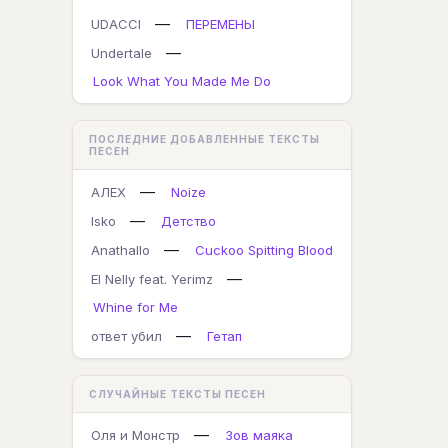
—
UDACCI
ПЕРЕМЕНЫ
—
Undertale
Look What You Made Me Do
ПОСЛЕДНИЕ ДОБАВЛЕННЫЕ ТЕКСТЫ
ПЕСЕН
—
АЛЕХ
Noize
—
Isko
Детство
—
Anathallo
Cuckoo Spitting Blood
—
El Nelly feat. Yerimz
Whine for Me
—
ответ убил
Гетап
СЛУЧАЙНЫЕ ТЕКСТЫ ПЕСЕН
—
Оля и Монстр
Зов маяка