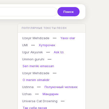
Р
С
Т
У
Ф
Х
Ц
ПОПУЛЯРНЫЕ ТЕКСТЫ ПЕСЕН
K
L
M
N
O
P
Q
—
Uzeyir Mehdizade
Yaxsi olar
—
UMI
Хуторочек
—
Ugur Akyurek
Ask Izi.
—
Ummon guruhi
Sen meniki emassan
—
Uzeyir Mehdizade
O menim olmalidir
—
Ustinna
Полуночный человек
—
Uzhas
Мандарин
—
Universe Cat Drowning
Так себе песня