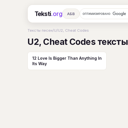
Teksti
.org
АБВ
Ru
А
Б
В
Г
Д
Е
Тексты песен
/
U
/
U2, Cheat Codes
U2, Cheat Codes тексты
Ч
Ш
Э
Ю
Я
En
A
R
S
T
U
V
W
X
12 Love Is Bigger Than Anything In
Its Way