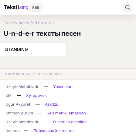
Teksti
.org
АБВ
Ru
А
Б
В
Г
Д
Е
Ж
З
Тексты песен
/
U
/
U-n-d-e-r
U-n-d-e-r тексты песен
И
К
Л
М
Н
О
П
Р
С
Т
У
Ф
Х
Ц
Ч
Ш
Э
Ю
STANDING
Я
En
A
B
C
D
E
F
G
H
I
J
K
L
M
N
O
P
ПОПУЛЯРНЫЕ ТЕКСТЫ ПЕСЕН
Q
R
S
T
U
V
W
X
Y
—
Uzeyir Mehdizade
Yaxsi olar
Z
#
—
UMI
Хуторочек
—
Ugur Akyurek
Ask Izi.
—
Ummon guruhi
Sen meniki emassan
—
Uzeyir Mehdizade
O menim olmalidir
—
Ustinna
Полуночный человек