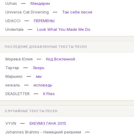
—
Uzhas
Мандарин
—
Universe Cat Drowning
Так себе песня
—
UDACCI
ПЕРЕМЕНЫ
—
Undertale
Look What You Made Me Do
ПОСЛЕДНИЕ ДОБАВЛЕННЫЕ ТЕКСТЫ ПЕСЕН
—
Морева Юлия
Код Вселенной
—
Тартар
Зверь
—
Марьино
мы
—
нежаль
исповедь
—
DEADLETTER
It Flies
СЛУЧАЙНЫЕ ТЕКСТЫ ПЕСЕН
—
VYVN
ЕКЕУМІЗ ГАНА 2015
—
Johannes Brahms - Немецкий реквием