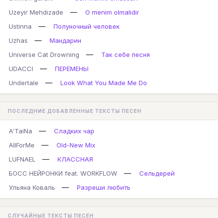
—
Uzeyir Mehdizade
O menim olmalidir
—
Ustinna
Полуночный человек
—
Uzhas
Мандарин
—
Universe Cat Drowning
Так себе песня
—
UDACCI
ПЕРЕМЕНЫ
—
Undertale
Look What You Made Me Do
ПОСЛЕДНИЕ ДОБАВЛЕННЫЕ ТЕКСТЫ ПЕСЕН
—
A'TaiNa
Сладких чар
—
AllForMe
Old-New Mix
—
LUFNAEL
КЛАССНАЯ
—
БОСС НЕЙРОНКИ feat. WORKFLOW
Сельдерей
—
Ульяна Коваль
Разреши любить
СЛУЧАЙНЫЕ ТЕКСТЫ ПЕСЕН