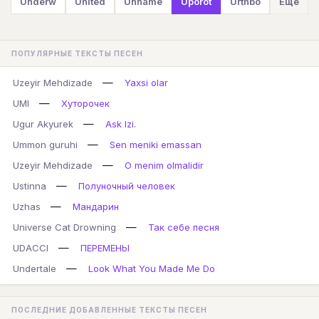
Underw
United
Unname
Uporot
Urthbo
Ещё
ПОПУЛЯРНЫЕ ТЕКСТЫ ПЕСЕН
—
Uzeyir Mehdizade
Yaxsi olar
—
UMI
Хуторочек
—
Ugur Akyurek
Ask Izi.
—
Ummon guruhi
Sen meniki emassan
—
Uzeyir Mehdizade
O menim olmalidir
—
Ustinna
Полуночный человек
—
Uzhas
Мандарин
—
Universe Cat Drowning
Так себе песня
—
UDACCI
ПЕРЕМЕНЫ
—
Undertale
Look What You Made Me Do
ПОСЛЕДНИЕ ДОБАВЛЕННЫЕ ТЕКСТЫ ПЕСЕН