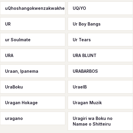
uQhoshangokwenzakwakhe
UQiYO
UR
Ur Boy Bangs
ur Soulmate
Ur Tears
URA
URA BLUNT
Uraan, Ipanema
URABARBOS
UraBoku
UraelB
Uragan Hokage
Uragan Muzik
uragano
Uragiri wa Boku no
Namae o Shitteiru