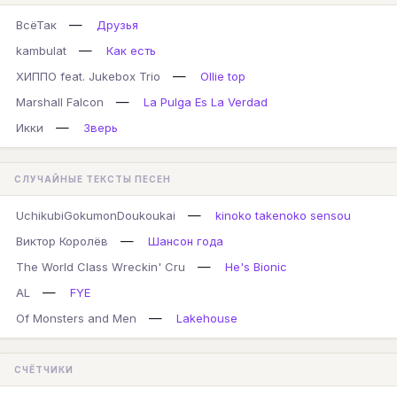
—
ВсёТак
Друзья
—
kambulat
Как есть
—
ХИППО feat. Jukebox Trio
Ollie top
—
Marshall Falcon
La Pulga Es La Verdad
—
Икки
Зверь
СЛУЧАЙНЫЕ ТЕКСТЫ ПЕСЕН
—
UchikubiGokumonDoukoukai
kinoko takenoko sensou
—
Виктор Королёв
Шансон года
—
The World Class Wreckin' Cru
He's Bionic
—
AL
FYE
—
Of Monsters and Men
Lakehouse
СЧЁТЧИКИ