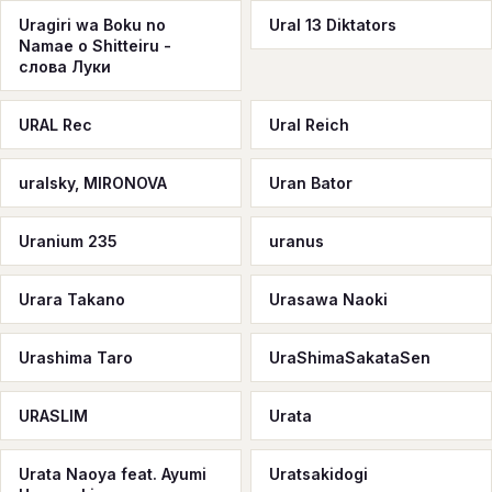
Uragiri wa Boku no
Ural 13 Diktators
Namae o Shitteiru -
слова Луки
URAL Rec
Ural Reich
uralsky, MIRONOVA
Uran Bator
Uranium 235
uranus
Urara Takano
Urasawa Naoki
Urashima Taro
UraShimaSakataSen
URASLIM
Urata
Urata Naoya feat. Ayumi
Uratsakidogi