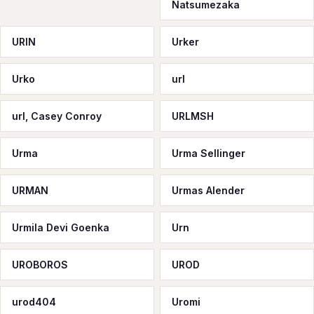
Natsumezaka
URIN
Urker
Urko
url
url, Casey Conroy
URLMSH
Urma
Urma Sellinger
URMAN
Urmas Alender
Urmila Devi Goenka
Urn
UROBOROS
UROD
urod404
Uromi