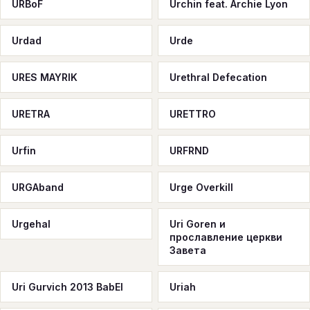
URBoF
Urchin feat. Archie Lyon
Urdad
Urde
URES MAYRIK
Urethral Defecation
URETRA
URETTRO
Urfin
URFRND
URGAband
Urge Overkill
Urgehal
Uri Goren и
прославление церкви
Завета
Uri Gurvich 2013 BabEl
Uriah