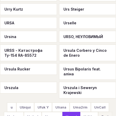
Urry Kurtz
Urs Steiger
URSA
Urselle
Ursina
URSO, НЕУЛОВИМЫЙ
URSS - Катастрофа
Ursula Corbero y Cinco
Ту-154 RA-85572
de Enero
Ursula Rucker
Ursus Bipolaris feat.
алiна
Urszula
Urszula i Seweryn
Krajewski
u
Ubiqui
Ufuk Y
Uliana
Uma2rm
UnCall