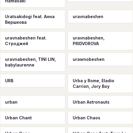
Hamasaki
Uratsakidogi feat. Анна
uravnabeshen
Вершкова
uravnabeshen feat.
uravnabeshen,
Строджей
PRIDVOROVA
uravnabeshen, TINI LIN,
urawnobeshen
babylaurenne
URB
Urba y Rome, Eladio
Carrion, Jory Boy
urban
Urban Astronauts
Urban Chant
Urban Chaos