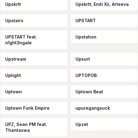
Upskrtt
Upskrtt, Eniti Xii, Arteeva
Upstairs
UPSTART
UPSTART feat.
Upstation
n1ght3ngale
Upstream
Upsurt
Uptight
UPTOPOB
Uptown
Uptown Beat
Uptown Funk Empire
upuregangsuck
UPZ, Sean PM feat.
Upzet
Thantaswa