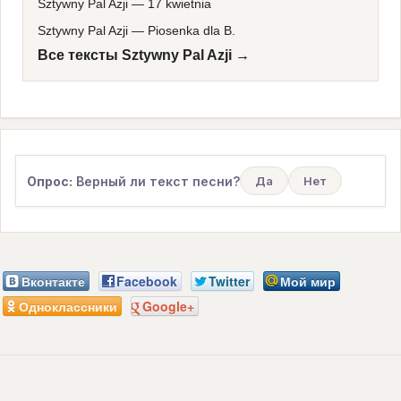
Sztywny Pal Azji
—
17 kwietnia
Sztywny Pal Azji
—
Piosenka dla B.
Все тексты Sztywny Pal Azji →
Опрос:
Верный ли текст песни?
Да
Нет
Вконтакте
Facebook
Twitter
Мой мир
Одноклассники
Google+