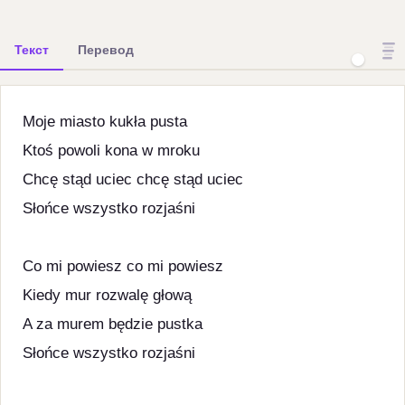
Текст
Перевод
Moje miasto kukła pusta
Ktoś powoli kona w mroku
Chcę stąd uciec chcę stąd uciec
Słońce wszystko rozjaśni
Co mi powiesz co mi powiesz
Kiedy mur rozwalę głową
A za murem będzie pustka
Słońce wszystko rozjaśni