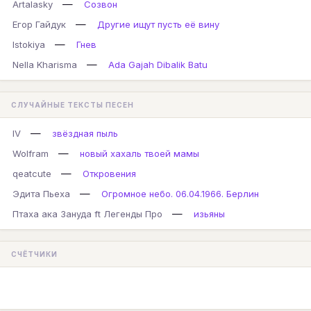
—
Artalasky
Созвон
—
Егор Гайдук
Другие ищут пусть её вину
—
Istokiya
Гнев
—
Nella Kharisma
Ada Gajah Dibalik Batu
СЛУЧАЙНЫЕ ТЕКСТЫ ПЕСЕН
—
IV
звёздная пыль
—
Wolfram
новый хахаль твоей мамы
—
qeatcute
Откровения
—
Эдита Пьеха
Огромное небо. 06.04.1966. Берлин
—
Птаха ака Зануда ft Легенды Про
изьяны
СЧЁТЧИКИ