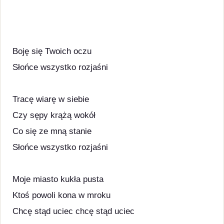
Boję się Twoich oczu
Słońce wszystko rozjaśni
Tracę wiarę w siebie
Czy sępy krążą wokół
Co się ze mną stanie
Słońce wszystko rozjaśni
Moje miasto kukła pusta
Ktoś powoli kona w mroku
Chcę stąd uciec chcę stąd uciec