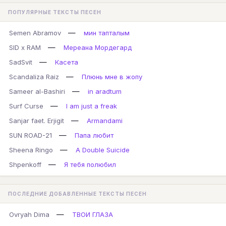
ПОПУЛЯРНЫЕ ТЕКСТЫ ПЕСЕН
—
Semen Abramov
мин тапталым
—
SID x RAM
Мереана Мордегард
—
SadSvit
Касета
—
Scandaliza Raiz
Плюнь мне в жопу
—
Sameer al-Bashiri
in aradtum
—
Surf Curse
I am just a freak
—
Sanjar faet. Erjigit
Armandami
—
SUN ROAD-21
Папа любит
—
Sheena Ringo
A Double Suicide
—
Shpenkoff
Я тебя полюбил
ПОСЛЕДНИЕ ДОБАВЛЕННЫЕ ТЕКСТЫ ПЕСЕН
—
Ovryah Dima
ТВОИ ГЛАЗА