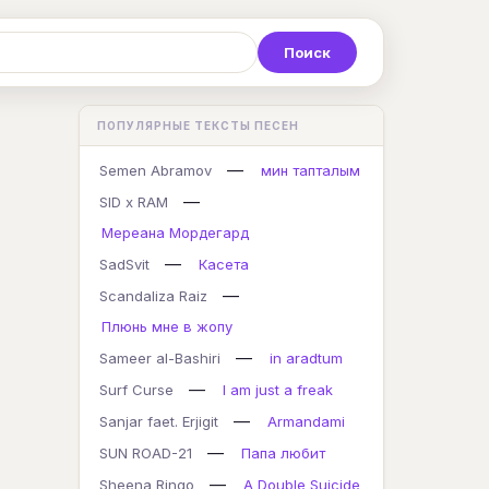
Р
С
Т
У
Ф
Х
Ц
ПОПУЛЯРНЫЕ ТЕКСТЫ ПЕСЕН
K
L
M
N
O
P
Q
—
Semen Abramov
мин тапталым
—
SID x RAM
Мереана Мордегард
—
SadSvit
Касета
—
Scandaliza Raiz
Плюнь мне в жопу
—
Sameer al-Bashiri
in aradtum
—
Surf Curse
I am just a freak
—
Sanjar faet. Erjigit
Armandami
—
SUN ROAD-21
Папа любит
—
Sheena Ringo
A Double Suicide