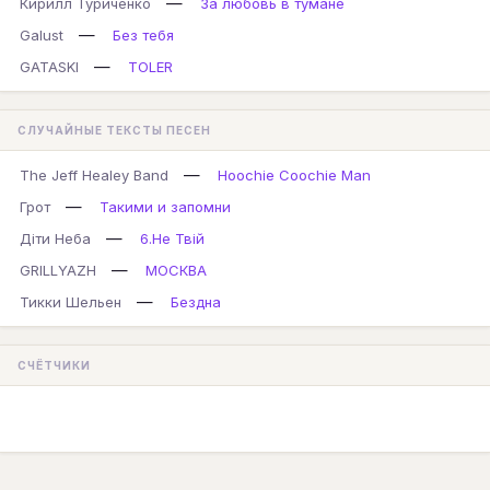
—
Кирилл Туриченко
За любовь в тумане
—
Galust
Без тебя
—
GATASKI
TOLER
СЛУЧАЙНЫЕ ТЕКСТЫ ПЕСЕН
—
The Jeff Healey Band
Hoochie Coochie Man
—
Грот
Такими и запомни
—
Діти Неба
6.Не Твій
—
GRILLYAZH
МОСКВА
—
Тикки Шельен
Бездна
СЧЁТЧИКИ