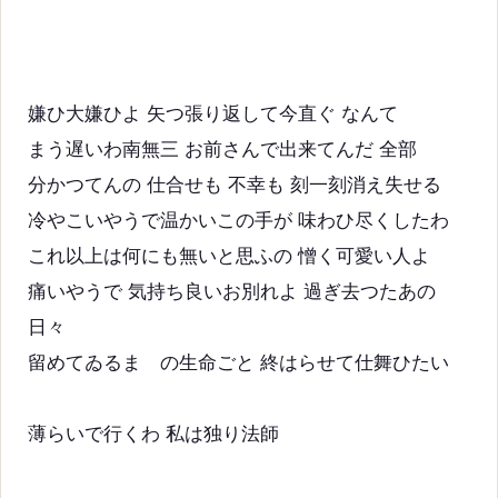
嫌ひ大嫌ひよ 矢つ張り返して今直ぐ なんて
まう遅いわ南無三 お前さんで出来てんだ 全部
分かつてんの 仕合せも 不幸も 刻一刻消え失せる
冷やこいやうで温かいこの手が 味わひ尽くしたわ
これ以上は何にも無いと思ふの 憎く可愛い人よ
痛いやうで 気持ち良いお別れよ 過ぎ去つたあの
日々
留めてゐるまゝの生命ごと 終はらせて仕舞ひたい
薄らいで行くわ 私は独り法師