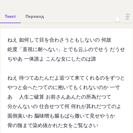
Текст
Перевод
ねえ 如何して目を合わさうともしないの 何故
屹度「直視に耐へない」とでも云ふのでせう だうせ
ぢやあ 一体誰よ こんな女にしたのは誰
ねえ 待つてゐたんだよ追つて来てくれるのをずつと
やつと会へたつてのに抱いてもくれないのか 一寸
あゝ 人生ご破算 お前さんあんたの所為だつて
分かんないの 仕合せつて何 何れが其れだつてのよ
面倒臭いわ 脳味噌も腸もばら撒いて見せやうか
骨の髄まで染め抜かれた女をご覧なさい