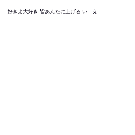
好きよ大好き 皆あんたに上げる いゝえ