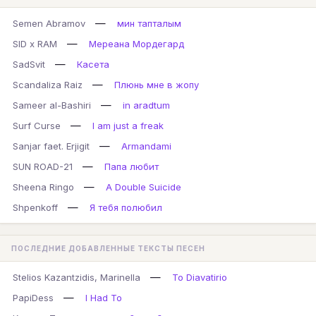
—
Semen Abramov
мин тапталым
—
SID x RAM
Мереана Мордегард
—
SadSvit
Касета
—
Scandaliza Raiz
Плюнь мне в жопу
—
Sameer al-Bashiri
in aradtum
—
Surf Curse
I am just a freak
—
Sanjar faet. Erjigit
Armandami
—
SUN ROAD-21
Папа любит
—
Sheena Ringo
A Double Suicide
—
Shpenkoff
Я тебя полюбил
ПОСЛЕДНИЕ ДОБАВЛЕННЫЕ ТЕКСТЫ ПЕСЕН
—
Stelios Kazantzidis, Marinella
To Diavatirio
—
PapiDess
I Had To