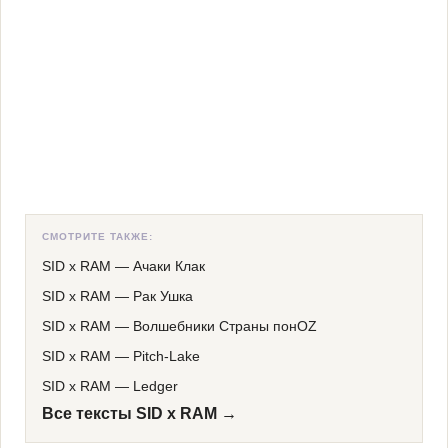
СМОТРИТЕ ТАКЖЕ:
SID x RAM
—
Ачаки Клак
SID x RAM
—
Рак Ушка
SID x RAM
—
Волшебники Страны понOZ
SID x RAM
—
Pitch-Lake
SID x RAM
—
Ledger
Все тексты SID x RAM →