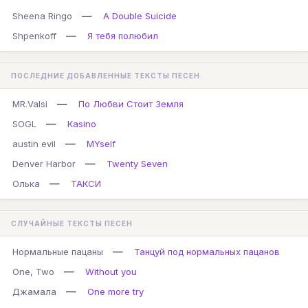
—
Sheena Ringo
A Double Suicide
—
Shpenkoff
Я тебя полюбил
ПОСЛЕДНИЕ ДОБАВЛЕННЫЕ ТЕКСТЫ ПЕСЕН
—
MR.Valsi
По Любви Стоит Земля
—
SOGL
Кasino
—
austin evil
MYself
—
Denver Harbor
Twenty Seven
—
Олька
ТАКСИ
СЛУЧАЙНЫЕ ТЕКСТЫ ПЕСЕН
—
Нормальные пацаны
Танцуй под нормальных пацанов
—
One, Two
Without you
—
Джамала
One more try