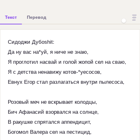
Текст
Перевод
Сидоджи Дубоshit:
Да ну вас на*уй, я ниче не знаю,
Я проглотил насвай и голой жопой сел на сваю,
Я с детства ненавижу котов-*уесосов,
Евнух Егор стал разлагаться внутри пылесоса,
Розовый меч не вскрывает колодцы,
Бич Афанасий взорвался на солнце,
В ракушке спрятался аппендицит,
Богомол Валера сел на пестицид,