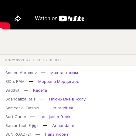
ПОПУЛЯРНЫЕ ТЕКСТЫ ПЕСЕН
—
Semen Abramov
мин тапталым
—
SID x RAM
Мереана Мордегард
—
SadSvit
Касета
—
Scandaliza Raiz
Плюнь мне в жопу
—
Sameer al-Bashiri
in aradtum
—
Surf Curse
I am just a freak
—
Sanjar faet. Erjigit
Armandami
—
SUN ROAD-21
Папа любит