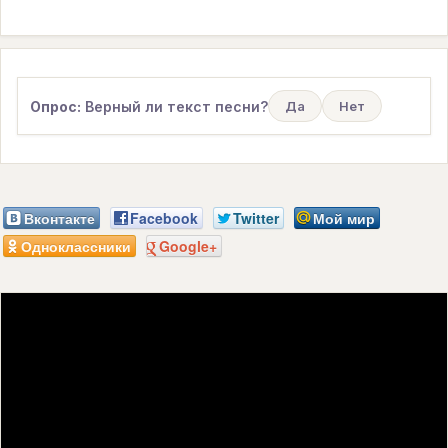
Опрос:
Верный ли текст песни?
Да
Нет
Вконтакте
Facebook
Twitter
Мой мир
Одноклассники
Google+