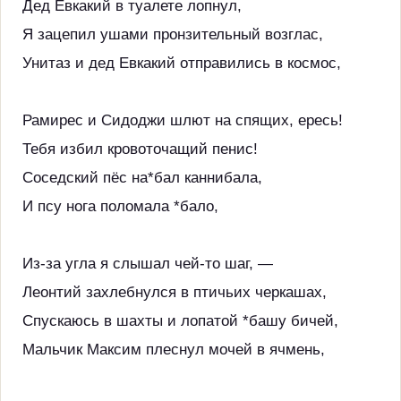
Дед Евкакий в туалете лопнул,
Я зацепил ушами пронзительный возглас,
Унитаз и дед Евкакий отправились в космос,
Рамирес и Сидоджи шлют на спящих, ересь!
Тебя избил кровоточащий пенис!
Соседский пёс на*бал каннибала,
И псу нога поломала *бало,
Из-за угла я слышал чей-то шаг, —
Леонтий захлебнулся в птичьих черкашах,
Спускаюсь в шахты и лопатой *башу бичей,
Мальчик Максим плеснул мочей в ячмень,