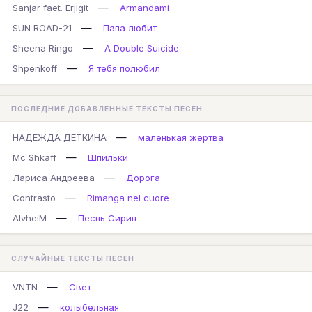
—
Sanjar faet. Erjigit
Armandami
—
SUN ROAD-21
Папа любит
—
Sheena Ringo
A Double Suicide
—
Shpenkoff
Я тебя полюбил
ПОСЛЕДНИЕ ДОБАВЛЕННЫЕ ТЕКСТЫ ПЕСЕН
—
НАДЕЖДА ДЕТКИНА
маленькая жертва
—
Mc Shkaff
Шпильки
—
Лариса Андреева
Дорога
—
Contrasto
Rimanga nel cuore
—
AlvheiM
Песнь Сирин
СЛУЧАЙНЫЕ ТЕКСТЫ ПЕСЕН
—
VNTN
Свет
—
J22
колыбельная