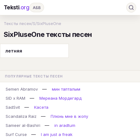
Teksti
.org
АБВ
Ru
А
Б
В
Г
Д
Е
Ж
З
Тексты песен
/
S
/
SixPluseOne
SixPluseOne тексты песен
И
К
Л
М
Н
О
П
Р
С
Т
У
Ф
Х
Ц
Ч
Ш
Э
Ю
летняя
Я
En
A
B
C
D
E
F
G
H
I
J
K
L
M
N
O
P
ПОПУЛЯРНЫЕ ТЕКСТЫ ПЕСЕН
Q
R
S
T
U
V
W
X
Y
—
Semen Abramov
мин тапталым
Z
#
—
SID x RAM
Мереана Мордегард
—
SadSvit
Касета
—
Scandaliza Raiz
Плюнь мне в жопу
—
Sameer al-Bashiri
in aradtum
—
Surf Curse
I am just a freak