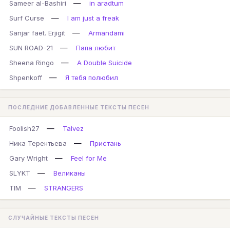
—
Sameer al-Bashiri
in aradtum
—
Surf Curse
I am just a freak
—
Sanjar faet. Erjigit
Armandami
—
SUN ROAD-21
Папа любит
—
Sheena Ringo
A Double Suicide
—
Shpenkoff
Я тебя полюбил
ПОСЛЕДНИЕ ДОБАВЛЕННЫЕ ТЕКСТЫ ПЕСЕН
—
Foolish27
Talvez
—
Ника Терентьева
Пристань
—
Gary Wright
Feel for Me
—
SLYKT
Великаны
—
TIM
STRANGERS
СЛУЧАЙНЫЕ ТЕКСТЫ ПЕСЕН