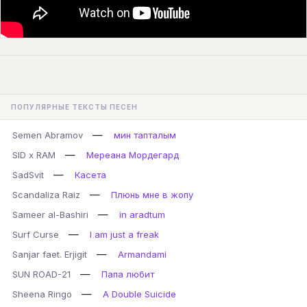
ПОПУЛЯРНЫЕ ТЕКСТЫ ПЕСЕН
—
Semen Abramov
мин тапталым
—
SID x RAM
Мереана Мордегард
—
SadSvit
Касета
—
Scandaliza Raiz
Плюнь мне в жопу
—
Sameer al-Bashiri
in aradtum
—
Surf Curse
I am just a freak
—
Sanjar faet. Erjigit
Armandami
—
SUN ROAD-21
Папа любит
—
Sheena Ringo
A Double Suicide