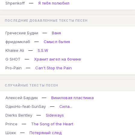
—
Shpenkoff
Я тебя полюбил
ПОСЛЕДНИЕ ДОБАВЛЕННЫЕ ТЕКСТЫ ПЕСЕН
—
Греческие Будни
Ваня
—
фридомклаб
Смысл бытия
—
Khalee Ali
S.S.W
—
G SHOT
Хранит ангел на бочине
—
Pro-Pain
Can't Stop the Pain
СЛУЧАЙНЫЕ ТЕКСТЫ ПЕСЕН
—
Алексей Бардин
Виниловая пластинка
—
ОдноНо-feat-SunSay
Сила...
—
Dierks Bentley
Sideways
—
Prince
The Song of the Heart
—
Шокк
Потеряный след