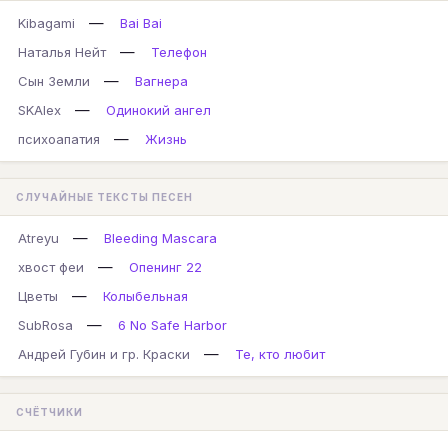
—
Kibagami
Bai Bai
—
Наталья Нейт
Телефон
—
Сын Земли
Вагнера
—
SKAlex
Одинокий ангел
—
психоапатия
Жизнь
СЛУЧАЙНЫЕ ТЕКСТЫ ПЕСЕН
—
Atreyu
Bleeding Mascara
—
хвост феи
Опенинг 22
—
Цветы
Колыбельная
—
SubRosa
6 No Safe Harbor
—
Андрей Губин и гр. Краски
Те, кто любит
СЧЁТЧИКИ