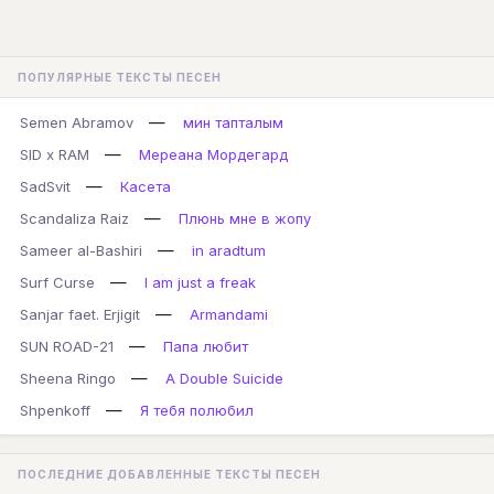
ПОПУЛЯРНЫЕ ТЕКСТЫ ПЕСЕН
—
Semen Abramov
мин тапталым
—
SID x RAM
Мереана Мордегард
—
SadSvit
Касета
—
Scandaliza Raiz
Плюнь мне в жопу
—
Sameer al-Bashiri
in aradtum
—
Surf Curse
I am just a freak
—
Sanjar faet. Erjigit
Armandami
—
SUN ROAD-21
Папа любит
—
Sheena Ringo
A Double Suicide
—
Shpenkoff
Я тебя полюбил
ПОСЛЕДНИЕ ДОБАВЛЕННЫЕ ТЕКСТЫ ПЕСЕН