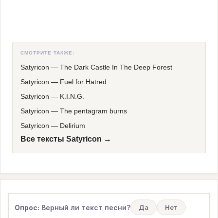
СМОТРИТЕ ТАКЖЕ:
Satyricon
—
The Dark Castle In The Deep Forest
Satyricon
—
Fuel for Hatred
Satyricon
—
K.I.N.G.
Satyricon
—
The pentagram burns
Satyricon
—
Delirium
Все тексты Satyricon →
Опрос:
Верный ли текст песни?
Да
Нет