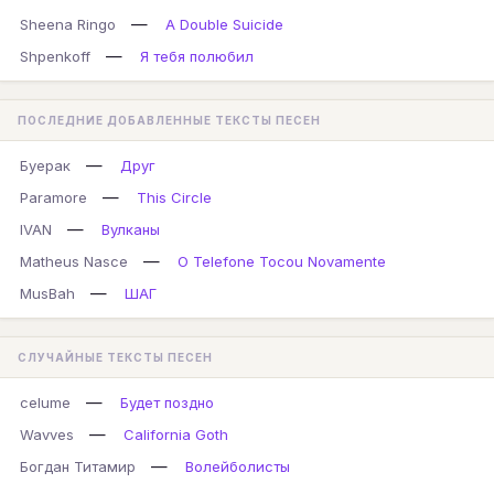
—
Sheena Ringo
A Double Suicide
—
Shpenkoff
Я тебя полюбил
ПОСЛЕДНИЕ ДОБАВЛЕННЫЕ ТЕКСТЫ ПЕСЕН
—
Буерак
Друг
—
Paramore
This Circle
—
IVAN
Вулканы
—
Matheus Nasce
O Telefone Tocou Novamente
—
MusBah
ШАГ
СЛУЧАЙНЫЕ ТЕКСТЫ ПЕСЕН
—
celume
Будет поздно
—
Wavves
California Goth
—
Богдан Титамир
Волейболисты