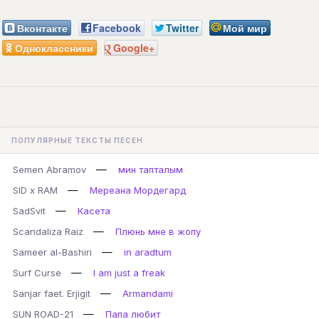
Вконтакте
Facebook
Twitter
Мой мир
Одноклассники
Google+
ПОПУЛЯРНЫЕ ТЕКСТЫ ПЕСЕН
—
Semen Abramov
мин тапталым
—
SID x RAM
Мереана Мордегард
—
SadSvit
Касета
—
Scandaliza Raiz
Плюнь мне в жопу
—
Sameer al-Bashiri
in aradtum
—
Surf Curse
I am just a freak
—
Sanjar faet. Erjigit
Armandami
—
SUN ROAD-21
Папа любит