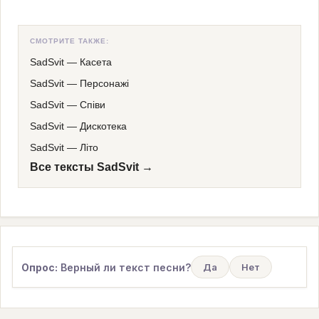
СМОТРИТЕ ТАКЖЕ:
SadSvit
—
Касета
SadSvit
—
Персонажі
SadSvit
—
Співи
SadSvit
—
Дискотека
SadSvit
—
Літо
Все тексты SadSvit →
Опрос:
Верный ли текст песни?
Да
Нет