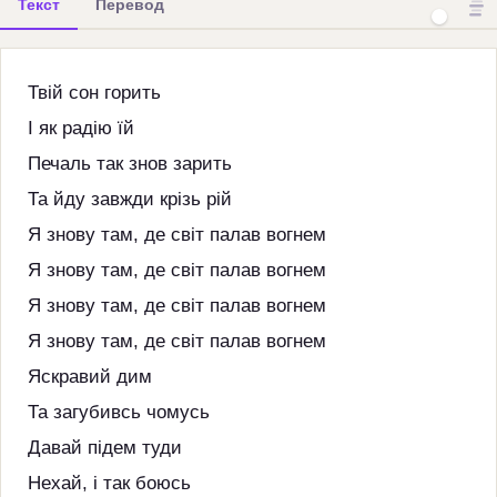
Текст
Перевод
Твій сон горить
І як радію їй
Печаль так знов зарить
Та йду завжди крізь рій
Я знову там, де світ палав вогнем
Я знову там, де світ палав вогнем
Я знову там, де світ палав вогнем
Я знову там, де світ палав вогнем
Яскравий дим
Та загубивсь чомусь
Давай підем туди
Нехай, і так боюсь