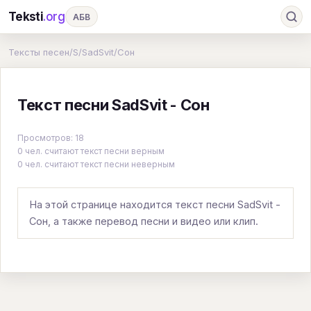
Teksti
.org
АБВ
Ru
А
Б
В
Г
Д
Е
Ж
З
Тексты песен
/
S
/
SadSvit
/
Сон
И
К
Л
М
Н
О
П
Р
С
Текст песни SadSvit - Сон
Т
У
Ф
Х
Ц
Ч
Ш
Э
Ю
Я
En
A
B
C
D
E
F
G
Просмотров: 18
0 чел. считают текст песни верным
H
I
J
K
L
M
N
O
P
0 чел. считают текст песни неверным
Q
R
S
T
U
V
W
X
Y
На этой странице находится текст песни SadSvit -
Z
#
Сон, а также перевод песни и видео или клип.