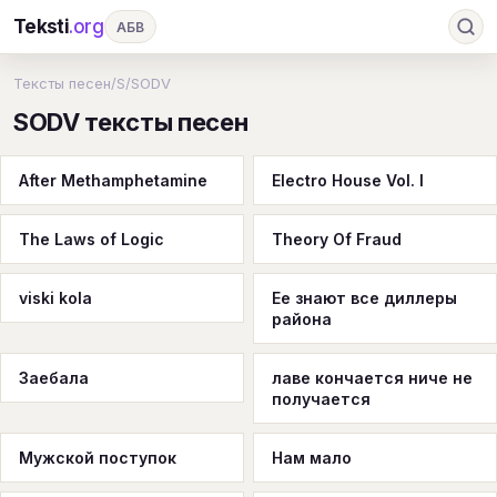
Teksti
.org
АБВ
Ru
А
Б
В
Г
Д
Е
Ж
З
Тексты песен
/
S
/
SODV
SODV тексты песен
И
К
Л
М
Н
О
П
Р
С
Т
У
Ф
Х
Ц
Ч
Ш
Э
Ю
After Methamphetamine
Electro House Vol. I
Я
En
A
B
C
D
E
F
G
The Laws of Logic
Theory Of Fraud
H
I
J
K
L
M
N
O
P
Q
R
S
T
U
V
W
X
Y
viski kola
Ее знают все диллеры
района
Z
#
Заебала
лаве кончается ниче не
получается
Мужской поступок
Нам мало