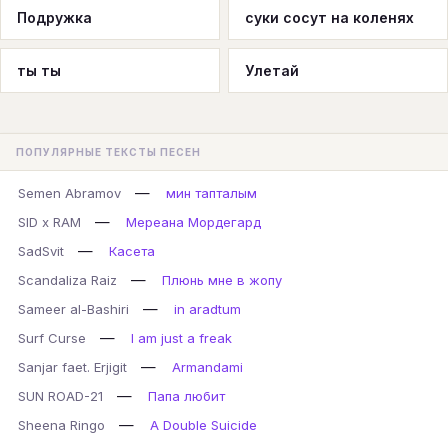
Подружка
суки сосут на коленях
ты ты
Улетай
ПОПУЛЯРНЫЕ ТЕКСТЫ ПЕСЕН
—
Semen Abramov
мин тапталым
—
SID x RAM
Мереана Мордегард
—
SadSvit
Касета
—
Scandaliza Raiz
Плюнь мне в жопу
—
Sameer al-Bashiri
in aradtum
—
Surf Curse
I am just a freak
—
Sanjar faet. Erjigit
Armandami
—
SUN ROAD-21
Папа любит
—
Sheena Ringo
A Double Suicide