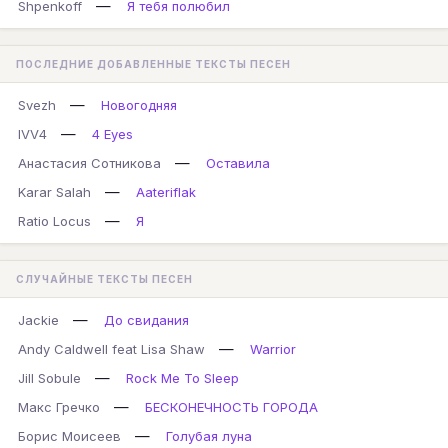
—
Shpenkoff
Я тебя полюбил
ПОСЛЕДНИЕ ДОБАВЛЕННЫЕ ТЕКСТЫ ПЕСЕН
—
Svezh
Новогодняя
—
IVV4
4 Eyes
—
Анастасия Сотникова
Оставила
—
Karar Salah
Aateriflak
—
Ratio Locus
Я
СЛУЧАЙНЫЕ ТЕКСТЫ ПЕСЕН
—
Jackie
До свидания
—
Andy Caldwell feat Lisa Shaw
Warrior
—
Jill Sobule
Rock Me To Sleep
—
Макс Гречко
БЕСКОНЕЧНОСТЬ ГОРОДА
—
Борис Моисеев
Голубая луна