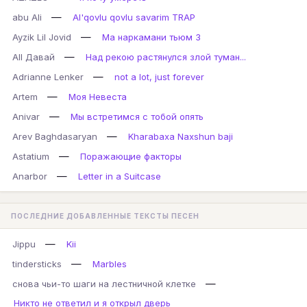
—
abu Ali
Al'qovlu qovlu savarim TRAP
—
Ayzik Lil Jovid
Ма наркамани тьюм 3
—
All Давай
Над рекою растянулся злой туман...
—
Adrianne Lenker
not a lot, just forever
—
Artem
Моя Невеста
—
Anivar
Мы встретимся с тобой опять
—
Arev Baghdasaryan
Kharabaxa Naxshun baji
—
Astatium
Поражающие факторы
—
Anarbor
Letter in a Suitcase
ПОСЛЕДНИЕ ДОБАВЛЕННЫЕ ТЕКСТЫ ПЕСЕН
—
Jippu
Kii
—
tindersticks
Marbles
—
снова чьи-то шаги на лестничной клетке
Никто не ответил и я открыл дверь