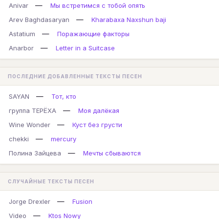
—
Anivar
Мы встретимся с тобой опять
—
Arev Baghdasaryan
Kharabaxa Naxshun baji
—
Astatium
Поражающие факторы
—
Anarbor
Letter in a Suitcase
ПОСЛЕДНИЕ ДОБАВЛЕННЫЕ ТЕКСТЫ ПЕСЕН
—
SAYAN
Тот, кто
—
группа ТЕРЁХА
Моя далёкая
—
Wine Wonder
Куст без грусти
—
chekki
mercury
—
Полина Зайцева
Мечты сбываются
СЛУЧАЙНЫЕ ТЕКСТЫ ПЕСЕН
—
Jorge Drexler
Fusion
—
Video
Ktos Nowy