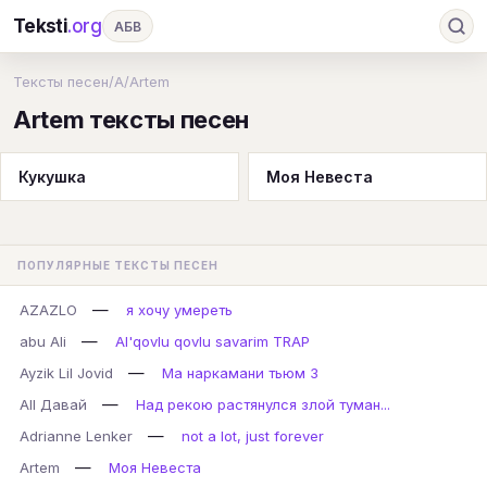
Teksti
.org
АБВ
Ru
А
Б
В
Г
Д
Е
Ж
З
Тексты песен
/
A
/
Artem
Artem тексты песен
И
К
Л
М
Н
О
П
Р
С
Т
У
Ф
Х
Ц
Ч
Ш
Э
Ю
Кукушка
Моя Невеста
Я
En
A
B
C
D
E
F
G
H
I
J
K
L
M
N
O
P
ПОПУЛЯРНЫЕ ТЕКСТЫ ПЕСЕН
Q
R
S
T
U
V
W
X
Y
—
AZAZLO
я хочу умереть
Z
#
—
abu Ali
Al'qovlu qovlu savarim TRAP
—
Ayzik Lil Jovid
Ма наркамани тьюм 3
—
All Давай
Над рекою растянулся злой туман...
—
Adrianne Lenker
not a lot, just forever
—
Artem
Моя Невеста