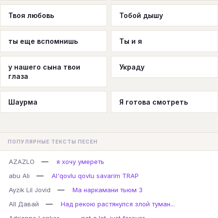
Твоя любовь
Тобой дышу
ты еще вспомнишь
Ты и я
у нашего сына твои
Украду
глаза
Шаурма
Я готова смотреть
ПОПУЛЯРНЫЕ ТЕКСТЫ ПЕСЕН
—
AZAZLO
я хочу умереть
—
abu Ali
Al'qovlu qovlu savarim TRAP
—
Ayzik Lil Jovid
Ма наркамани тьюм 3
—
All Давай
Над рекою растянулся злой туман...
—