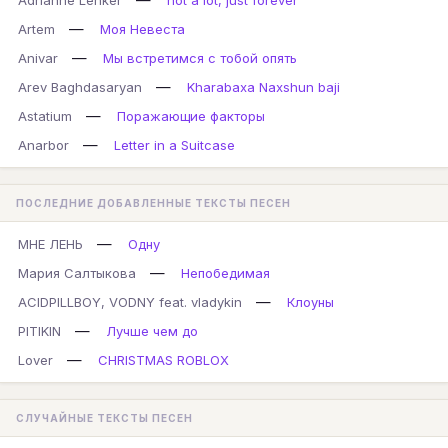
Adrianne Lenker
not a lot, just forever
—
Artem
Моя Невеста
—
Anivar
Мы встретимся с тобой опять
—
Arev Baghdasaryan
Kharabaxa Naxshun baji
—
Astatium
Поражающие факторы
—
Anarbor
Letter in a Suitcase
ПОСЛЕДНИЕ ДОБАВЛЕННЫЕ ТЕКСТЫ ПЕСЕН
—
МНЕ ЛЕНЬ
Одну
—
Мария Салтыкова
Непобедимая
—
ACIDPILLBOY, VODNY feat. vladykin
Клоуны
—
PITIKIN
Лучше чем до
—
Lover
CHRISTMAS ROBLOX
СЛУЧАЙНЫЕ ТЕКСТЫ ПЕСЕН