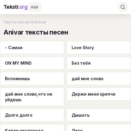
Teksti
.org
АБВ
Ru
А
Б
В
Г
Д
Е
Ж
З
Тексты песен
/
A
/
Anivar
Anivar тексты песен
И
К
Л
М
Н
О
П
Р
С
Т
У
Ф
Х
Ц
Ч
Ш
Э
Ю
- Самая
Love Story
Я
En
A
B
C
D
E
F
G
ON MY MIND
Без тебя
H
I
J
K
L
M
N
O
P
Q
R
S
T
U
V
W
X
Y
Вспомнишь
дай мне слово
Z
#
дай мне слово,что не
Держи меня крепче
уйдешь
Долго долго
Дышать
Капля кислорода
Лето