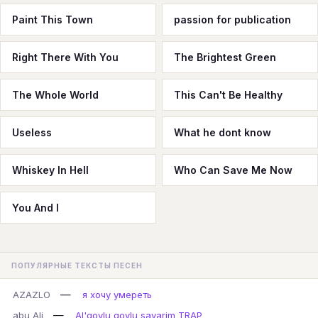
Paint This Town
passion for publication
Right There With You
The Brightest Green
The Whole World
This Can't Be Healthy
Useless
What he dont know
Whiskey In Hell
Who Can Save Me Now
You And I
ПОПУЛЯРНЫЕ ТЕКСТЫ ПЕСЕН
—
AZAZLO
я хочу умереть
—
abu Ali
Al'qovlu qovlu savarim TRAP