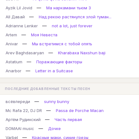
—
Ayzik Lil Jovid
Ма наркамани тьюм 3
—
All Давай
Над рекою растянулся злой туман...
—
Adrianne Lenker
not a lot, just forever
—
Artem
Моя Невеста
—
Anivar
Мы встретимся с тобой опять
—
Arev Baghdasaryan
Kharabaxa Naxshun baji
—
Astatium
Поражающие факторы
—
Anarbor
Letter in a Suitcase
ПОСЛЕДНИЕ ДОБАВЛЕННЫЕ ТЕКСТЫ ПЕСЕН
—
всёвпереди
sunny bunny
—
Mc Rafa 22, DJ DR
Passa de Porche Macan
—
Артём Рудинский
Часть первая
—
DOMAAI music
Дочке
—
Varbel
Красные маки, синие грезы