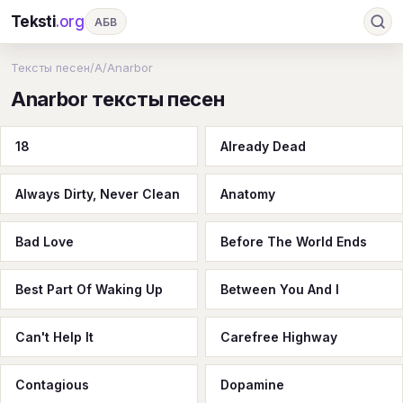
Teksti
.org
АБВ
Ru
А
Б
В
Г
Д
Е
Ж
З
Тексты песен
/
A
/
Anarbor
Anarbor тексты песен
И
К
Л
М
Н
О
П
Р
С
Т
У
Ф
Х
Ц
Ч
Ш
Э
Ю
18
Already Dead
Я
En
A
B
C
D
E
F
G
Always Dirty, Never Clean
Anatomy
H
I
J
K
L
M
N
O
P
Q
R
S
T
U
V
W
X
Y
Bad Love
Before The World Ends
Z
#
Best Part Of Waking Up
Between You And I
Can't Help It
Carefree Highway
Contagious
Dopamine