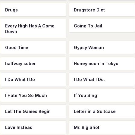
Drugs
Drugstore Diet
Every High Has A Come
Going To Jail
Down
Good Time
Gypsy Woman
halfway sober
Honeymoon in Tokyo
I Do What I Do
I Do What I Do.
I Hate You So Much
If You Sing
Let The Games Begin
Letter in a Suitcase
Love Instead
Mr. Big Shot