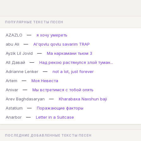
ПОПУЛЯРНЫЕ ТЕКСТЫ ПЕСЕН
—
AZAZLO
я хочу умереть
—
abu Ali
Al'qovlu qovlu savarim TRAP
—
Ayzik Lil Jovid
Ма наркамани тьюм 3
—
All Давай
Над рекою растянулся злой туман...
—
Adrianne Lenker
not a lot, just forever
—
Artem
Моя Невеста
—
Anivar
Мы встретимся с тобой опять
—
Arev Baghdasaryan
Kharabaxa Naxshun baji
—
Astatium
Поражающие факторы
—
Anarbor
Letter in a Suitcase
ПОСЛЕДНИЕ ДОБАВЛЕННЫЕ ТЕКСТЫ ПЕСЕН