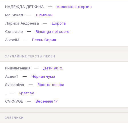
—
НАДЕЖДА ДЕТКИНА
маленькая жертва
—
Mc Shkaff
Шпильки
—
Лариса Андреева
Дорога
—
Contrasto
Rimanga nel cuore
—
AlvheiM
Песнь Сирин
СЛУЧАЙНЫЕ ТЕКСТЫ ПЕСЕН
—
Индульгенция
Дети 90-х.
—
АспекТ
Чёрная чума
—
Svaskalver
Ярость топора
—
.
Братсво
—
CVRNVGE
Весенняя 17
СЧЁТЧИКИ