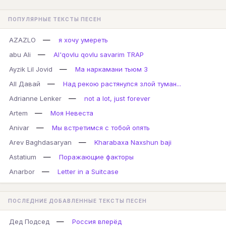
ПОПУЛЯРНЫЕ ТЕКСТЫ ПЕСЕН
—
AZAZLO
я хочу умереть
—
abu Ali
Al'qovlu qovlu savarim TRAP
—
Ayzik Lil Jovid
Ма наркамани тьюм 3
—
All Давай
Над рекою растянулся злой туман...
—
Adrianne Lenker
not a lot, just forever
—
Artem
Моя Невеста
—
Anivar
Мы встретимся с тобой опять
—
Arev Baghdasaryan
Kharabaxa Naxshun baji
—
Astatium
Поражающие факторы
—
Anarbor
Letter in a Suitcase
ПОСЛЕДНИЕ ДОБАВЛЕННЫЕ ТЕКСТЫ ПЕСЕН
—
Дед Подсед
Россия вперёд