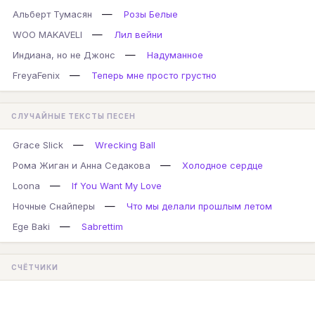
—
Альберт Тумасян
Розы Белые
—
WOO MAKAVELI
Лил вейни
—
Индиана, но не Джонс
Надуманное
—
FreyaFenix
Теперь мне просто грустно
СЛУЧАЙНЫЕ ТЕКСТЫ ПЕСЕН
—
Grace Slick
Wrecking Ball
—
Рома Жиган и Анна Седакова
Холодное сердце
—
Loona
If You Want My Love
—
Ночные Снайперы
Что мы делали прошлым летом
—
Ege Baki
Sabrettim
СЧЁТЧИКИ