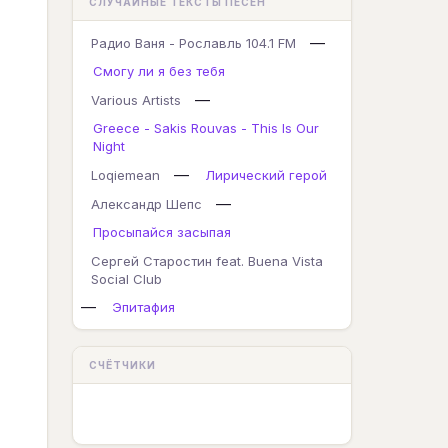
СЛУЧАЙНЫЕ ТЕКСТЫ ПЕСЕН
—
Радио Ваня - Рославль 104.1 FM
Смогу ли я без тебя
—
Various Artists
Greece - Sakis Rouvas - This Is Our
Night
—
Loqiemean
Лирический герой
—
Александр Шепс
Просыпайся засыпая
Сергей Старостин feat. Buena Vista
Social Club
—
Эпитафия
СЧЁТЧИКИ