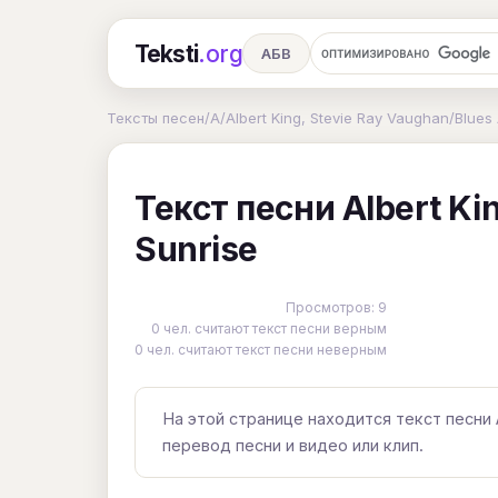
Teksti
.org
АБВ
Ru
А
Б
В
Г
Д
Е
Тексты песен
/
A
/
Albert King, Stevie Ray Vaughan
/
Blues 
Ч
Ш
Э
Ю
Я
En
A
Текст песни Albert Kin
R
S
T
U
V
W
X
Sunrise
Просмотров: 9
0 чел. считают текст песни верным
0 чел. считают текст песни неверным
На этой странице находится текст песни Al
перевод песни и видео или клип.