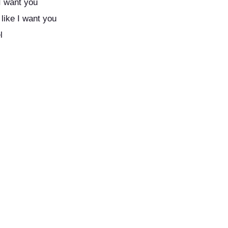
I want you
like I want you
l