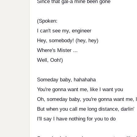
Since that gal-a mine been gone
(Spoken:
I can't see my, engineer
Hey, somebody! (hey, hey)
Where's Mister ...
Well, Ooh!)
Someday baby, hahahaha
You're gonna want me, like I want you
Oh, someday baby, you're gonna want me, l
But when you call me long distance, darlin'
I'll say I have nothing for you to do