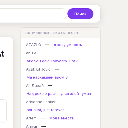
Р
С
Т
У
Ф
Х
Ц
ПОПУЛЯРНЫЕ ТЕКСТЫ ПЕСЕН
K
L
M
N
O
P
Q
—
AZAZLO
я хочу умереть
t
—
abu Ali
Al'qovlu qovlu savarim TRAP
—
Ayzik Lil Jovid
Ма наркамани тьюм 3
—
All Давай
Над рекою растянулся злой туман...
—
Adrianne Lenker
not a lot, just forever
—
Artem
Моя Невеста
—
Anivar