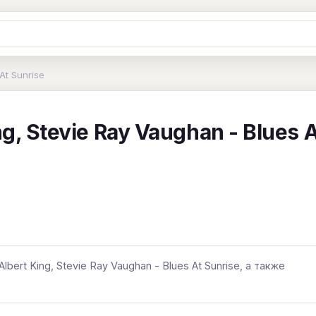
Ж
З
И
К
Л
М
Н
О
П
At Sunrise
B
C
D
E
F
G
H
I
J
g, Stevie Ray Vaughan - Blues A
Y
Z
#
bert King, Stevie Ray Vaughan - Blues At Sunrise, а также