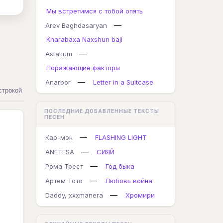
Мы встретимся с тобой опять
—
Arev Baghdasaryan
Kharabaxa Naxshun baji
—
Astatium
Поражающие факторы
—
Anarbor
Letter in a Suitcase
строкой
ПОСЛЕДНИЕ ДОБАВЛЕННЫЕ ТЕКСТЫ
ПЕСЕН
—
Кар-мэн
FLASHING LIGHT
—
ANETESA
СИЯЙ
—
Рома Трест
Год быка
—
Артем Тото
Любовь война
—
Daddy, xxxmanera
Хромири