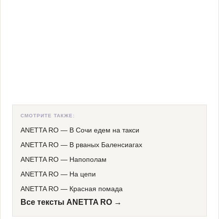
СМОТРИТЕ ТАКЖЕ:
ANETTA RO
—
В Сочи едем на такси
ANETTA RO
—
В рваных Баленсиагах
ANETTA RO
—
Напополам
ANETTA RO
—
На цепи
ANETTA RO
—
Красная помада
Все тексты ANETTA RO →