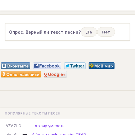
Опрос:
Верный ли текст песни?
Да
Нет
Вконтакте
Facebook
Twitter
Мой мир
Одноклассники
Google+
ПОПУЛЯРНЫЕ ТЕКСТЫ ПЕСЕН
—
AZAZLO
я хочу умереть
—
abu Ali
Al'qovlu qovlu savarim TRAP