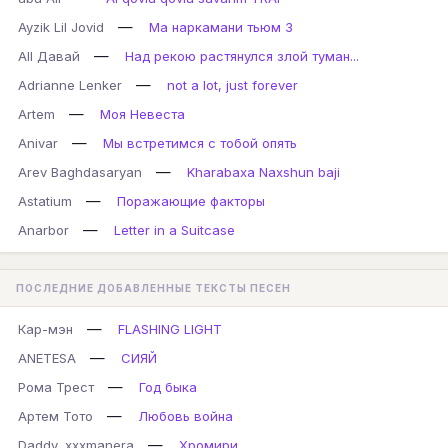
—
Ayzik Lil Jovid
Ма наркамани тьюм 3
—
All Давай
Над рекою растянулся злой туман...
—
Adrianne Lenker
not a lot, just forever
—
Artem
Моя Невеста
—
Anivar
Мы встретимся с тобой опять
—
Arev Baghdasaryan
Kharabaxa Naxshun baji
—
Astatium
Поражающие факторы
—
Anarbor
Letter in a Suitcase
ПОСЛЕДНИЕ ДОБАВЛЕННЫЕ ТЕКСТЫ ПЕСЕН
—
Кар-мэн
FLASHING LIGHT
—
ANETESA
СИЯЙ
—
Рома Трест
Год быка
—
Артем Тото
Любовь война
—
Daddy, xxxmanera
Хромири